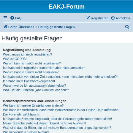
EAKJ-Forum
FAQ
Registrieren
Anmelden
S
Foren-Übersicht
Häufig gestellte Fragen
u
Häufig gestellte Fragen
c
h
Registrierung und Anmeldung
Wozu muss ich mich registrieren?
e
Was ist COPPA?
Warum kann ich mich nicht registrieren?
Ich habe mich registriert, kann mich aber nicht anmelden!
Warum kann ich mich nicht anmelden?
Ich habe mich vor einiger Zeit registriert, kann mich aber nicht mehr anmelden?!
Ich habe mein Passwort vergessen!
Warum werde ich automatisch abgemeldet?
Wozu ist die Funktion „Alle Cookies löschen“?
Benutzerpräferenzen und -einstellungen
Wie kann ich meine Einstellungen ändern?
Wie kann ich verhindern, dass mein Benutzername in der Online-Liste auftaucht?
Die Forenuhr geht falsch!
Ich habe die Zeitzone eingestellt, aber die Forenuhr geht immer noch falsch!
Meine Sprache steht auf diesem Board nicht zur Auswahl!
Was sind das für Bilder, die bei meinem Benutzernamen angezeigt werden?
Wie verwende ich einen Avatar?