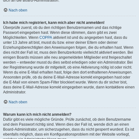
dich an die Board-Administration.
Nach oben
Ich habe mich registriert, kann mich aber nicht anmelden!
Überprüfe zuerst, ob du den richtigen Benutzernamen und das richtige
Passwort eingegeben hast. Wenn diese stimmen, dann gibt es zwei
Möglichkeiten. Wenn
COPPA
aktiviert ist und du angegeben hast, dass du
unter 13 Jahre alt bist, musst du bzw. einer deiner Eltern oder deiner
Erziehungsberechtigten den Anweisungen folgen, die du erhalten hast. Wenn
dies nicht der Fall ist, muss dein Benutzerkonto vielleicht aktiviert werden. Bei
einigen Boards müssen alle neu angemeldeten Mitglieder erst freigeschaltet
werden – entweder musst du dies selbst erledigen oder ein Administrator. Bei
der Registrierung wurde dir mitgeteilt, ob eine Aktivierung nötig ist oder nicht.
Wenn du eine E-Mail erhalten hast, folge den dort enthaltenen Anweisungen.
Ansonsten prüfe, ob du deine E-Mail-Adresse korrekt eingegeben hast oder
die E-Mail von einem Spam-Filter blockiert wurde. Wenn du dir sicher bist,
dass deine E-Mail-Adresse korrekt eingegeben wurde, dann kontaktiere einen
Administrator.
Nach oben
Warum kann ich mich nicht anmelden?
Dafür gibt es viele mögliche Gründe. Prüfe zunächst, ob dein Benutzername
und dein Passwort richtig sind. Wenn dies der Fall ist, wende dich an einen
Board-Administrator, um sicherzugehen, dass du nicht gesperrt wurdest. Es ist
ebenfalls möglich, dass ein Konfigurationsproblem mit der Website vorliegt,