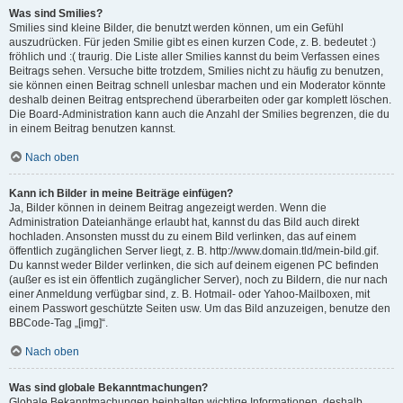
Was sind Smilies?
Smilies sind kleine Bilder, die benutzt werden können, um ein Gefühl
auszudrücken. Für jeden Smilie gibt es einen kurzen Code, z. B. bedeutet :)
fröhlich und :( traurig. Die Liste aller Smilies kannst du beim Verfassen eines
Beitrags sehen. Versuche bitte trotzdem, Smilies nicht zu häufig zu benutzen,
sie können einen Beitrag schnell unlesbar machen und ein Moderator könnte
deshalb deinen Beitrag entsprechend überarbeiten oder gar komplett löschen.
Die Board-Administration kann auch die Anzahl der Smilies begrenzen, die du
in einem Beitrag benutzen kannst.
Nach oben
Kann ich Bilder in meine Beiträge einfügen?
Ja, Bilder können in deinem Beitrag angezeigt werden. Wenn die
Administration Dateianhänge erlaubt hat, kannst du das Bild auch direkt
hochladen. Ansonsten musst du zu einem Bild verlinken, das auf einem
öffentlich zugänglichen Server liegt, z. B. http://www.domain.tld/mein-bild.gif.
Du kannst weder Bilder verlinken, die sich auf deinem eigenen PC befinden
(außer es ist ein öffentlich zugänglicher Server), noch zu Bildern, die nur nach
einer Anmeldung verfügbar sind, z. B. Hotmail- oder Yahoo-Mailboxen, mit
einem Passwort geschützte Seiten usw. Um das Bild anzuzeigen, benutze den
BBCode-Tag „[img]“.
Nach oben
Was sind globale Bekanntmachungen?
Globale Bekanntmachungen beinhalten wichtige Informationen, deshalb