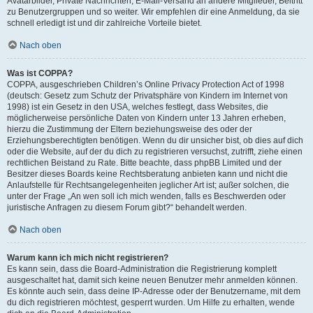
Avatarbilder, Private Nachrichten, E-Mail-Versand an andere Mitglieder, Beitritt
zu Benutzergruppen und so weiter. Wir empfehlen dir eine Anmeldung, da sie
schnell erledigt ist und dir zahlreiche Vorteile bietet.
Nach oben
Was ist COPPA?
COPPA, ausgeschrieben Children’s Online Privacy Protection Act of 1998
(deutsch: Gesetz zum Schutz der Privatsphäre von Kindern im Internet von
1998) ist ein Gesetz in den USA, welches festlegt, dass Websites, die
möglicherweise persönliche Daten von Kindern unter 13 Jahren erheben,
hierzu die Zustimmung der Eltern beziehungsweise des oder der
Erziehungsberechtigten benötigen. Wenn du dir unsicher bist, ob dies auf dich
oder die Website, auf der du dich zu registrieren versuchst, zutrifft, ziehe einen
rechtlichen Beistand zu Rate. Bitte beachte, dass phpBB Limited und der
Besitzer dieses Boards keine Rechtsberatung anbieten kann und nicht die
Anlaufstelle für Rechtsangelegenheiten jeglicher Art ist; außer solchen, die
unter der Frage „An wen soll ich mich wenden, falls es Beschwerden oder
juristische Anfragen zu diesem Forum gibt?“ behandelt werden.
Nach oben
Warum kann ich mich nicht registrieren?
Es kann sein, dass die Board-Administration die Registrierung komplett
ausgeschaltet hat, damit sich keine neuen Benutzer mehr anmelden können.
Es könnte auch sein, dass deine IP-Adresse oder der Benutzername, mit dem
du dich registrieren möchtest, gesperrt wurden. Um Hilfe zu erhalten, wende