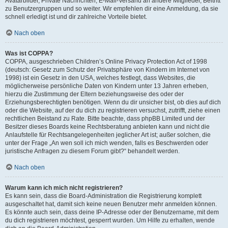
Avatarbilder, Private Nachrichten, E-Mail-Versand an andere Mitglieder, Beitritt
zu Benutzergruppen und so weiter. Wir empfehlen dir eine Anmeldung, da sie
schnell erledigt ist und dir zahlreiche Vorteile bietet.
Nach oben
Was ist COPPA?
COPPA, ausgeschrieben Children’s Online Privacy Protection Act of 1998
(deutsch: Gesetz zum Schutz der Privatsphäre von Kindern im Internet von
1998) ist ein Gesetz in den USA, welches festlegt, dass Websites, die
möglicherweise persönliche Daten von Kindern unter 13 Jahren erheben,
hierzu die Zustimmung der Eltern beziehungsweise des oder der
Erziehungsberechtigten benötigen. Wenn du dir unsicher bist, ob dies auf dich
oder die Website, auf der du dich zu registrieren versuchst, zutrifft, ziehe einen
rechtlichen Beistand zu Rate. Bitte beachte, dass phpBB Limited und der
Besitzer dieses Boards keine Rechtsberatung anbieten kann und nicht die
Anlaufstelle für Rechtsangelegenheiten jeglicher Art ist; außer solchen, die
unter der Frage „An wen soll ich mich wenden, falls es Beschwerden oder
juristische Anfragen zu diesem Forum gibt?“ behandelt werden.
Nach oben
Warum kann ich mich nicht registrieren?
Es kann sein, dass die Board-Administration die Registrierung komplett
ausgeschaltet hat, damit sich keine neuen Benutzer mehr anmelden können.
Es könnte auch sein, dass deine IP-Adresse oder der Benutzername, mit dem
du dich registrieren möchtest, gesperrt wurden. Um Hilfe zu erhalten, wende