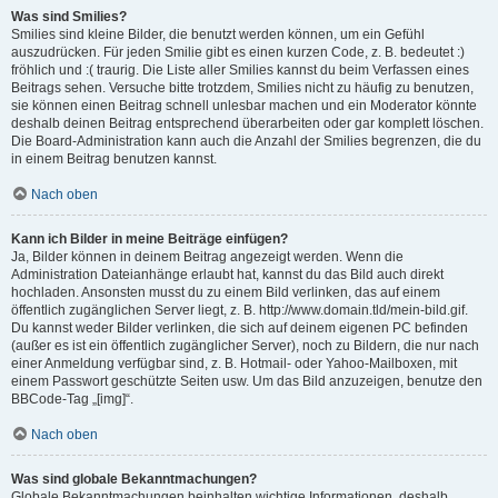
Was sind Smilies?
Smilies sind kleine Bilder, die benutzt werden können, um ein Gefühl
auszudrücken. Für jeden Smilie gibt es einen kurzen Code, z. B. bedeutet :)
fröhlich und :( traurig. Die Liste aller Smilies kannst du beim Verfassen eines
Beitrags sehen. Versuche bitte trotzdem, Smilies nicht zu häufig zu benutzen,
sie können einen Beitrag schnell unlesbar machen und ein Moderator könnte
deshalb deinen Beitrag entsprechend überarbeiten oder gar komplett löschen.
Die Board-Administration kann auch die Anzahl der Smilies begrenzen, die du
in einem Beitrag benutzen kannst.
Nach oben
Kann ich Bilder in meine Beiträge einfügen?
Ja, Bilder können in deinem Beitrag angezeigt werden. Wenn die
Administration Dateianhänge erlaubt hat, kannst du das Bild auch direkt
hochladen. Ansonsten musst du zu einem Bild verlinken, das auf einem
öffentlich zugänglichen Server liegt, z. B. http://www.domain.tld/mein-bild.gif.
Du kannst weder Bilder verlinken, die sich auf deinem eigenen PC befinden
(außer es ist ein öffentlich zugänglicher Server), noch zu Bildern, die nur nach
einer Anmeldung verfügbar sind, z. B. Hotmail- oder Yahoo-Mailboxen, mit
einem Passwort geschützte Seiten usw. Um das Bild anzuzeigen, benutze den
BBCode-Tag „[img]“.
Nach oben
Was sind globale Bekanntmachungen?
Globale Bekanntmachungen beinhalten wichtige Informationen, deshalb