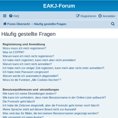
EAKJ-Forum
FAQ
Registrieren
Anmelden
S
Foren-Übersicht
Häufig gestellte Fragen
u
Häufig gestellte Fragen
c
h
Registrierung und Anmeldung
Wozu muss ich mich registrieren?
e
Was ist COPPA?
Warum kann ich mich nicht registrieren?
Ich habe mich registriert, kann mich aber nicht anmelden!
Warum kann ich mich nicht anmelden?
Ich habe mich vor einiger Zeit registriert, kann mich aber nicht mehr anmelden?!
Ich habe mein Passwort vergessen!
Warum werde ich automatisch abgemeldet?
Wozu ist die Funktion „Alle Cookies löschen“?
Benutzerpräferenzen und -einstellungen
Wie kann ich meine Einstellungen ändern?
Wie kann ich verhindern, dass mein Benutzername in der Online-Liste auftaucht?
Die Forenuhr geht falsch!
Ich habe die Zeitzone eingestellt, aber die Forenuhr geht immer noch falsch!
Meine Sprache steht auf diesem Board nicht zur Auswahl!
Was sind das für Bilder, die bei meinem Benutzernamen angezeigt werden?
Wie verwende ich einen Avatar?