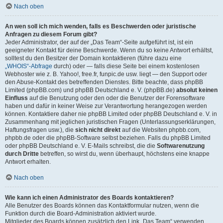
Nach oben
An wen soll ich mich wenden, falls es Beschwerden oder juristische
Anfragen zu diesem Forum gibt?
Jeder Administrator, der auf der „Das Team“-Seite aufgeführt ist, ist ein
geeigneter Kontakt für deine Beschwerde. Wenn du so keine Antwort erhältst,
solltest du den Besitzer der Domain kontaktieren (führe dazu eine
„WHOIS“-Abfrage
durch) oder — falls diese Seite bei einem kostenlosen
Webhoster wie z. B. Yahoo!, free.fr, funpic.de usw. liegt — den Support oder
den Abuse-Kontakt des betreffenden Dienstes. Bitte beachte, dass phpBB
Limited (phpBB.com) und phpBB Deutschland e. V. (phpBB.de)
absolut keinen
Einfluss
auf die Benutzung oder den oder die Benutzer der Forensoftware
haben und dafür in keiner Weise zur Verantwortung herangezogen werden
können. Kontaktiere daher nie phpBB Limited oder phpBB Deutschland e. V. in
Zusammenhang mit jeglichen juristischen Fragen (Unterlassungserklärungen,
Haftungsfragen usw.), die
sich nicht direkt
auf die Websiten phpbb.com,
phpbb.de oder die phpBB-Software selbst beziehen. Falls du phpBB Limited
oder phpBB Deutschland e. V. E-Mails schreibst, die die
Softwarenutzung
durch Dritte
betreffen, so wirst du, wenn überhaupt, höchstens eine knappe
Antwort erhalten.
Nach oben
Wie kann ich einen Administrator des Boards kontaktieren?
Alle Benutzer des Boards können das Kontaktformular nutzen, wenn die
Funktion durch die Board-Administration aktiviert wurde.
Mitglieder des Boards können zusätzlich den Link „Das Team“ verwenden.