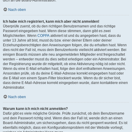
dich an die Board-Administration.
Nach oben
Ich habe mich registriert, kann mich aber nicht anmelden!
Überprüfe zuerst, ob du den richtigen Benutzernamen und das richtige
Passwort eingegeben hast. Wenn diese stimmen, dann gibt es zwei
Möglichkeiten. Wenn
COPPA
aktiviert ist und du angegeben hast, dass du
unter 13 Jahre alt bist, musst du bzw. einer deiner Eltern oder deiner
Erziehungsberechtigten den Anweisungen folgen, die du erhalten hast. Wenn
dies nicht der Fall ist, muss dein Benutzerkonto vielleicht aktiviert werden. Bei
einigen Boards müssen alle neu angemeldeten Mitglieder erst freigeschaltet
werden – entweder musst du dies selbst erledigen oder ein Administrator. Bei
der Registrierung wurde dir mitgeteilt, ob eine Aktivierung nötig ist oder nicht.
Wenn du eine E-Mail erhalten hast, folge den dort enthaltenen Anweisungen.
Ansonsten prüfe, ob du deine E-Mail-Adresse korrekt eingegeben hast oder
die E-Mail von einem Spam-Filter blockiert wurde. Wenn du dir sicher bist,
dass deine E-Mail-Adresse korrekt eingegeben wurde, dann kontaktiere einen
Administrator.
Nach oben
Warum kann ich mich nicht anmelden?
Dafür gibt es viele mögliche Gründe. Prüfe zunächst, ob dein Benutzername
und dein Passwort richtig sind. Wenn dies der Fall ist, wende dich an einen
Board-Administrator, um sicherzugehen, dass du nicht gesperrt wurdest. Es ist
ebenfalls möglich, dass ein Konfigurationsproblem mit der Website vorliegt,