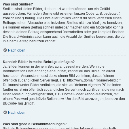
Was sind Smilies?
Smilies sind kleine Bilder, die benutzt werden können, um ein Gefühl
auszudrücken. Für jeden Smilie gibt es einen kurzen Code, z. B. bedeutet :)
fröhlich und :( traurig. Die Liste aller Smilies kannst du beim Verfassen eines
Beitrags sehen. Versuche bitte trotzdem, Smilies nicht zu häufig zu benutzen,
sie können einen Beitrag schnell unlesbar machen und ein Moderator könnte
deshalb deinen Beitrag entsprechend überarbeiten oder gar komplett löschen.
Die Board-Administration kann auch die Anzahl der Smilies begrenzen, die du
in einem Beitrag benutzen kannst.
Nach oben
Kann ich Bilder in meine Beiträge einfügen?
Ja, Bilder können in deinem Beitrag angezeigt werden. Wenn die
Administration Dateianhänge erlaubt hat, kannst du das Bild auch direkt
hochladen. Ansonsten musst du zu einem Bild verlinken, das auf einem
öffentlich zugänglichen Server liegt, z. B. http://www.domain.tld/mein-bild.gif.
Du kannst weder Bilder verlinken, die sich auf deinem eigenen PC befinden
(außer es ist ein öffentlich zugänglicher Server), noch zu Bildern, die nur nach
einer Anmeldung verfügbar sind, z. B. Hotmail- oder Yahoo-Mailboxen, mit
einem Passwort geschützte Seiten usw. Um das Bild anzuzeigen, benutze den
BBCode-Tag „[img]“.
Nach oben
Was sind globale Bekanntmachungen?
Globale Bekanntmachungen beinhalten wichtige Informationen, deshalb