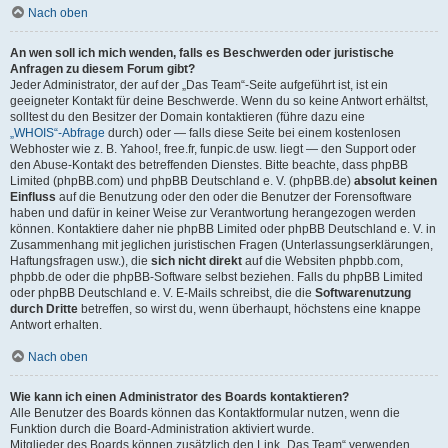
Nach oben
An wen soll ich mich wenden, falls es Beschwerden oder juristische
Anfragen zu diesem Forum gibt?
Jeder Administrator, der auf der „Das Team“-Seite aufgeführt ist, ist ein
geeigneter Kontakt für deine Beschwerde. Wenn du so keine Antwort erhältst,
solltest du den Besitzer der Domain kontaktieren (führe dazu eine
„WHOIS“-Abfrage
durch) oder — falls diese Seite bei einem kostenlosen
Webhoster wie z. B. Yahoo!, free.fr, funpic.de usw. liegt — den Support oder
den Abuse-Kontakt des betreffenden Dienstes. Bitte beachte, dass phpBB
Limited (phpBB.com) und phpBB Deutschland e. V. (phpBB.de)
absolut keinen
Einfluss
auf die Benutzung oder den oder die Benutzer der Forensoftware
haben und dafür in keiner Weise zur Verantwortung herangezogen werden
können. Kontaktiere daher nie phpBB Limited oder phpBB Deutschland e. V. in
Zusammenhang mit jeglichen juristischen Fragen (Unterlassungserklärungen,
Haftungsfragen usw.), die
sich nicht direkt
auf die Websiten phpbb.com,
phpbb.de oder die phpBB-Software selbst beziehen. Falls du phpBB Limited
oder phpBB Deutschland e. V. E-Mails schreibst, die die
Softwarenutzung
durch Dritte
betreffen, so wirst du, wenn überhaupt, höchstens eine knappe
Antwort erhalten.
Nach oben
Wie kann ich einen Administrator des Boards kontaktieren?
Alle Benutzer des Boards können das Kontaktformular nutzen, wenn die
Funktion durch die Board-Administration aktiviert wurde.
Mitglieder des Boards können zusätzlich den Link „Das Team“ verwenden.