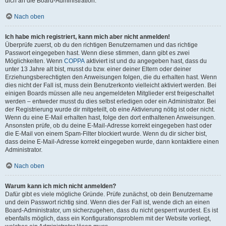
dich an die Board-Administration.
Nach oben
Ich habe mich registriert, kann mich aber nicht anmelden!
Überprüfe zuerst, ob du den richtigen Benutzernamen und das richtige
Passwort eingegeben hast. Wenn diese stimmen, dann gibt es zwei
Möglichkeiten. Wenn
COPPA
aktiviert ist und du angegeben hast, dass du
unter 13 Jahre alt bist, musst du bzw. einer deiner Eltern oder deiner
Erziehungsberechtigten den Anweisungen folgen, die du erhalten hast. Wenn
dies nicht der Fall ist, muss dein Benutzerkonto vielleicht aktiviert werden. Bei
einigen Boards müssen alle neu angemeldeten Mitglieder erst freigeschaltet
werden – entweder musst du dies selbst erledigen oder ein Administrator. Bei
der Registrierung wurde dir mitgeteilt, ob eine Aktivierung nötig ist oder nicht.
Wenn du eine E-Mail erhalten hast, folge den dort enthaltenen Anweisungen.
Ansonsten prüfe, ob du deine E-Mail-Adresse korrekt eingegeben hast oder
die E-Mail von einem Spam-Filter blockiert wurde. Wenn du dir sicher bist,
dass deine E-Mail-Adresse korrekt eingegeben wurde, dann kontaktiere einen
Administrator.
Nach oben
Warum kann ich mich nicht anmelden?
Dafür gibt es viele mögliche Gründe. Prüfe zunächst, ob dein Benutzername
und dein Passwort richtig sind. Wenn dies der Fall ist, wende dich an einen
Board-Administrator, um sicherzugehen, dass du nicht gesperrt wurdest. Es ist
ebenfalls möglich, dass ein Konfigurationsproblem mit der Website vorliegt,