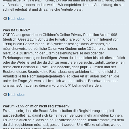
Avatarbilder, Private Nachrichten, E-Mail-Versand an andere Mitglieder, Beitritt
zu Benutzergruppen und so weiter. Wir empfehlen dir eine Anmeldung, da sie
schnell erledigt ist und dir zahlreiche Vorteile bietet.
Nach oben
Was ist COPPA?
COPPA, ausgeschrieben Children’s Online Privacy Protection Act of 1998
(deutsch: Gesetz zum Schutz der Privatsphäre von Kindern im Internet von
1998) ist ein Gesetz in den USA, welches festlegt, dass Websites, die
möglicherweise persönliche Daten von Kindern unter 13 Jahren erheben,
hierzu die Zustimmung der Eltern beziehungsweise des oder der
Erziehungsberechtigten benötigen. Wenn du dir unsicher bist, ob dies auf dich
oder die Website, auf der du dich zu registrieren versuchst, zutrifft, ziehe einen
rechtlichen Beistand zu Rate. Bitte beachte, dass phpBB Limited und der
Besitzer dieses Boards keine Rechtsberatung anbieten kann und nicht die
Anlaufstelle für Rechtsangelegenheiten jeglicher Art ist; außer solchen, die
unter der Frage „An wen soll ich mich wenden, falls es Beschwerden oder
juristische Anfragen zu diesem Forum gibt?“ behandelt werden.
Nach oben
Warum kann ich mich nicht registrieren?
Es kann sein, dass die Board-Administration die Registrierung komplett
ausgeschaltet hat, damit sich keine neuen Benutzer mehr anmelden können.
Es könnte auch sein, dass deine IP-Adresse oder der Benutzername, mit dem
du dich registrieren möchtest, gesperrt wurden. Um Hilfe zu erhalten, wende