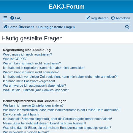
EAKJ-Forum
FAQ
Registrieren
Anmelden
S
Foren-Übersicht
Häufig gestellte Fragen
u
Häufig gestellte Fragen
c
h
Registrierung und Anmeldung
Wozu muss ich mich registrieren?
e
Was ist COPPA?
Warum kann ich mich nicht registrieren?
Ich habe mich registriert, kann mich aber nicht anmelden!
Warum kann ich mich nicht anmelden?
Ich habe mich vor einiger Zeit registriert, kann mich aber nicht mehr anmelden?!
Ich habe mein Passwort vergessen!
Warum werde ich automatisch abgemeldet?
Wozu ist die Funktion „Alle Cookies löschen“?
Benutzerpräferenzen und -einstellungen
Wie kann ich meine Einstellungen ändern?
Wie kann ich verhindern, dass mein Benutzername in der Online-Liste auftaucht?
Die Forenuhr geht falsch!
Ich habe die Zeitzone eingestellt, aber die Forenuhr geht immer noch falsch!
Meine Sprache steht auf diesem Board nicht zur Auswahl!
Was sind das für Bilder, die bei meinem Benutzernamen angezeigt werden?
Wie verwende ich einen Avatar?