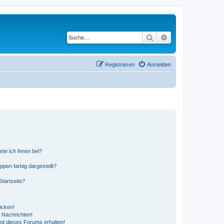
Suche
Erweiterte Suche
Registrieren
Anmelden
ete ich ihnen bei?
en farbig dargestellt?
tartseite?
icken!
 Nachrichten!
ed dieses Forums erhalten!