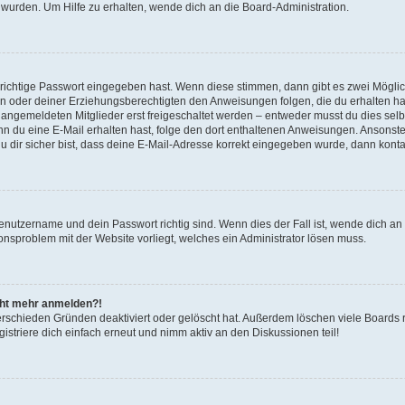
 wurden. Um Hilfe zu erhalten, wende dich an die Board-Administration.
 richtige Passwort eingegeben hast. Wenn diese stimmen, dann gibt es zwei Mögl
tern oder deiner Erziehungsberechtigten den Anweisungen folgen, die du erhalten ha
u angemeldeten Mitglieder erst freigeschaltet werden – entweder musst du dies selbs
. Wenn du eine E-Mail erhalten hast, folge den dort enthaltenen Anweisungen. Ansons
 dir sicher bist, dass deine E-Mail-Adresse korrekt eingegeben wurde, dann kontak
Benutzername und dein Passwort richtig sind. Wenn dies der Fall ist, wende dich a
ionsproblem mit der Website vorliegt, welches ein Administrator lösen muss.
icht mehr anmelden?!
erschieden Gründen deaktiviert oder gelöscht hat. Außerdem löschen viele Boards r
triere dich einfach erneut und nimm aktiv an den Diskussionen teil!