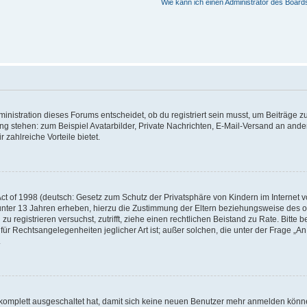
Wie kann ich einen Administrator des Board
istration dieses Forums entscheidet, ob du registriert sein musst, um Beiträge zu s
ung stehen: zum Beispiel Avatarbilder, Private Nachrichten, E-Mail-Versand an ander
 zahlreiche Vorteile bietet.
t of 1998 (deutsch: Gesetz zum Schutz der Privatsphäre von Kindern im Internet vo
unter 13 Jahren erheben, hierzu die Zustimmung der Eltern beziehungsweise des o
h zu registrieren versuchst, zutrifft, ziehe einen rechtlichen Beistand zu Rate. Bit
für Rechtsangelegenheiten jeglicher Art ist; außer solchen, die unter der Frage „
.
g komplett ausgeschaltet hat, damit sich keine neuen Benutzer mehr anmelden könn