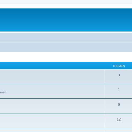
THEMEN
3
1
äumen
6
12