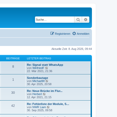
Suche
Erweiterte Suche
Registrieren
Anmelden
Aktuelle Zeit: 8. Aug 2026, 09:44
BEITRÄGE
LETZTER BEITRAG
Re: Signal statt WhatsApp
8
N
von
WinfriedF
e
22. Mär 2021, 21:36
u
e
Sonderbautage
1
s
N
von
MichaelW
t
e
30. Apr 2025, 20:58
e
u
r
e
Re: Neue Brücke im Flur...
30
B
s
N
von
Herbert
e
t
e
12. Apr 2021, 21:15
i
e
u
t
r
e
Re: Fehlerliste der Module, S…
r
42
B
s
N
von
NWR Liam
a
e
t
e
30. Sep 2025, 09:58
g
i
e
u
t
r
e