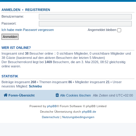
ANMELDEN
•
REGISTRIEREN
Benutzername:
Passwort:
Ich habe mein Passwort vergessen
Angemeldet bleiben
WER IST ONLINE?
Insgesamt sind
38
Besucher online :: 0 sichtbare Mitglieder, 0 unsichtbare Mitglieder und
38 Gäste (basierend auf den aktiven Besuchern der letzten 5 Minuten)
Der Besucherrekord liegt bei
1469
Besuchern, die am 3. Mai 2026, 08:52 gleichzeitig
online waren.
STATISTIK
Beiträge insgesamt
268
• Themen insgesamt
86
• Mitglieder insgesamt
21
• Unser
neuestes Mitglied:
Schiebu
Foren-Übersicht
Alle Cookies löschen
Alle Zeiten sind
UTC+02:00
Powered by
phpBB
® Forum Software © phpBB Limited
Deutsche Übersetzung durch
phpBB.de
Datenschutz
|
Nutzungsbedingungen