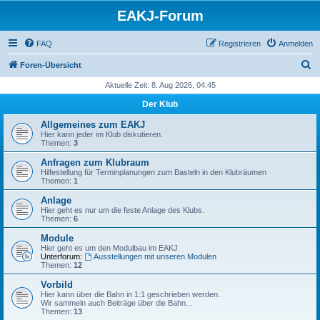
EAKJ-Forum
FAQ
Registrieren
Anmelden
S
Foren-Übersicht
u
Aktuelle Zeit: 8. Aug 2026, 04:45
c
Der Klub
h
Allgemeines zum EAKJ
e
Hier kann jeder im Klub diskutieren.
Themen:
3
Anfragen zum Klubraum
Hilfestellung für Terminplanungen zum Basteln in den Klubräumen
Themen:
1
Anlage
Hier geht es nur um die feste Anlage des Klubs.
Themen:
6
Module
Hier geht es um den Modulbau im EAKJ
Unterforum:
Ausstellungen mit unseren Modulen
Themen:
12
Vorbild
Hier kann über die Bahn in 1:1 geschrieben werden.
Wir sammeln auch Beiträge über die Bahn...
Themen:
13