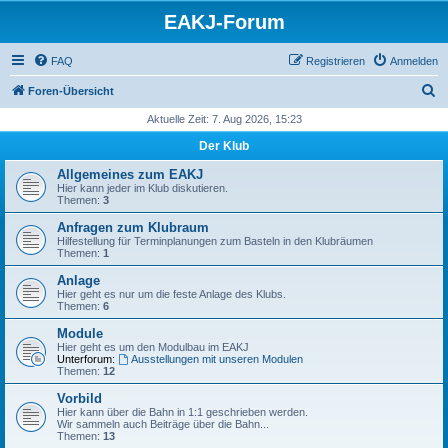
EAKJ-Forum
FAQ
Registrieren
Anmelden
S
Foren-Übersicht
u
Aktuelle Zeit: 7. Aug 2026, 15:23
c
Der Klub
h
Allgemeines zum EAKJ
e
Hier kann jeder im Klub diskutieren.
Themen:
3
Anfragen zum Klubraum
Hilfestellung für Terminplanungen zum Basteln in den Klubräumen
Themen:
1
Anlage
Hier geht es nur um die feste Anlage des Klubs.
Themen:
6
Module
Hier geht es um den Modulbau im EAKJ
Unterforum:
Ausstellungen mit unseren Modulen
Themen:
12
Vorbild
Hier kann über die Bahn in 1:1 geschrieben werden.
Wir sammeln auch Beiträge über die Bahn...
Themen:
13