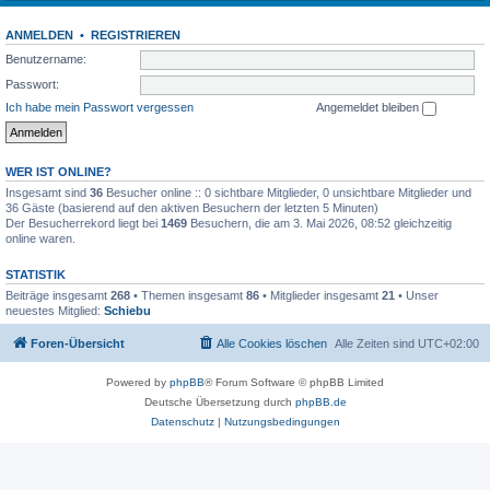
ANMELDEN
•
REGISTRIEREN
Benutzername:
Passwort:
Ich habe mein Passwort vergessen
Angemeldet bleiben
WER IST ONLINE?
Insgesamt sind
36
Besucher online :: 0 sichtbare Mitglieder, 0 unsichtbare Mitglieder und
36 Gäste (basierend auf den aktiven Besuchern der letzten 5 Minuten)
Der Besucherrekord liegt bei
1469
Besuchern, die am 3. Mai 2026, 08:52 gleichzeitig
online waren.
STATISTIK
Beiträge insgesamt
268
• Themen insgesamt
86
• Mitglieder insgesamt
21
• Unser
neuestes Mitglied:
Schiebu
Foren-Übersicht
Alle Cookies löschen
Alle Zeiten sind
UTC+02:00
Powered by
phpBB
® Forum Software © phpBB Limited
Deutsche Übersetzung durch
phpBB.de
Datenschutz
|
Nutzungsbedingungen