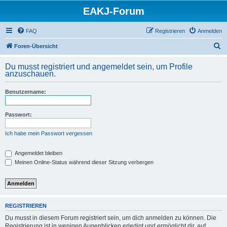
EAKJ-Forum
FAQ
Registrieren
Anmelden
S
Foren-Übersicht
u
Du musst registriert und angemeldet sein, um Profile
c
anzuschauen.
h
Benutzername:
e
Passwort:
Ich habe mein Passwort vergessen
Angemeldet bleiben
Meinen Online-Status während dieser Sitzung verbergen
REGISTRIEREN
Du musst in diesem Forum registriert sein, um dich anmelden zu können. Die
Registrierung ist in wenigen Augenblicken erledigt und ermöglicht dir, auf