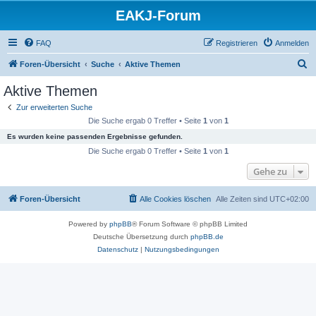
EAKJ-Forum
FAQ
Registrieren
Anmelden
S
Foren-Übersicht
Suche
Aktive Themen
u
Aktive Themen
c
Zur erweiterten Suche
h
Die Suche ergab 0 Treffer • Seite
1
von
1
e
Es wurden keine passenden Ergebnisse gefunden.
Die Suche ergab 0 Treffer • Seite
1
von
1
Gehe zu
Foren-Übersicht
Alle Cookies löschen
Alle Zeiten sind
UTC+02:00
Powered by
phpBB
® Forum Software © phpBB Limited
Deutsche Übersetzung durch
phpBB.de
Datenschutz
|
Nutzungsbedingungen