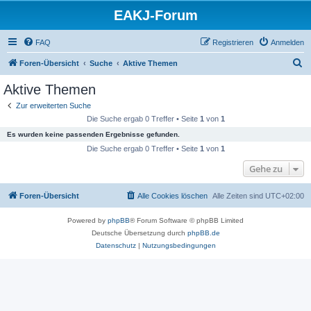
EAKJ-Forum
FAQ
Registrieren
Anmelden
S
Foren-Übersicht
Suche
Aktive Themen
u
Aktive Themen
c
Zur erweiterten Suche
h
Die Suche ergab 0 Treffer • Seite
1
von
1
e
Es wurden keine passenden Ergebnisse gefunden.
Die Suche ergab 0 Treffer • Seite
1
von
1
Gehe zu
Foren-Übersicht
Alle Cookies löschen
Alle Zeiten sind
UTC+02:00
Powered by
phpBB
® Forum Software © phpBB Limited
Deutsche Übersetzung durch
phpBB.de
Datenschutz
|
Nutzungsbedingungen