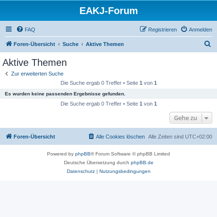
EAKJ-Forum
FAQ
Registrieren
Anmelden
S
Foren-Übersicht
Suche
Aktive Themen
u
Aktive Themen
c
Zur erweiterten Suche
h
Die Suche ergab 0 Treffer • Seite
1
von
1
e
Es wurden keine passenden Ergebnisse gefunden.
Die Suche ergab 0 Treffer • Seite
1
von
1
Gehe zu
Foren-Übersicht
Alle Cookies löschen
Alle Zeiten sind
UTC+02:00
Powered by
phpBB
® Forum Software © phpBB Limited
Deutsche Übersetzung durch
phpBB.de
Datenschutz
|
Nutzungsbedingungen