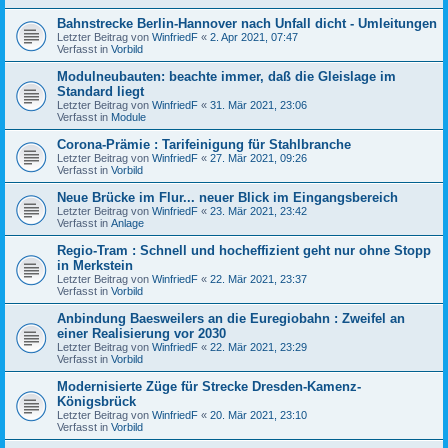
Bahnstrecke Berlin-Hannover nach Unfall dicht - Umleitungen
Letzter Beitrag von
WinfriedF
«
2. Apr 2021, 07:47
Verfasst in
Vorbild
Modulneubauten: beachte immer, daß die Gleislage im
Standard liegt
Letzter Beitrag von
WinfriedF
«
31. Mär 2021, 23:06
Verfasst in
Module
Corona-Prämie : Tarifeinigung für Stahlbranche
Letzter Beitrag von
WinfriedF
«
27. Mär 2021, 09:26
Verfasst in
Vorbild
Neue Brücke im Flur... neuer Blick im Eingangsbereich
Letzter Beitrag von
WinfriedF
«
23. Mär 2021, 23:42
Verfasst in
Anlage
Regio-Tram : Schnell und hocheffizient geht nur ohne Stopp
in Merkstein
Letzter Beitrag von
WinfriedF
«
22. Mär 2021, 23:37
Verfasst in
Vorbild
Anbindung Baesweilers an die Euregiobahn : Zweifel an
einer Realisierung vor 2030
Letzter Beitrag von
WinfriedF
«
22. Mär 2021, 23:29
Verfasst in
Vorbild
Modernisierte Züge für Strecke Dresden-Kamenz-
Königsbrück
Letzter Beitrag von
WinfriedF
«
20. Mär 2021, 23:10
Verfasst in
Vorbild