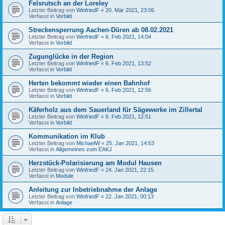
Felsrutsch an der Loreley
Letzter Beitrag von
WinfriedF
«
20. Mär 2021, 23:06
Verfasst in
Vorbild
Streckensperrung Aachen-Düren ab 08.02.2021
Letzter Beitrag von
WinfriedF
«
6. Feb 2021, 14:04
Verfasst in
Vorbild
Zugunglücke in der Region
Letzter Beitrag von
WinfriedF
«
6. Feb 2021, 13:52
Verfasst in
Vorbild
Herten bekommt wieder einen Bahnhof
Letzter Beitrag von
WinfriedF
«
6. Feb 2021, 12:56
Verfasst in
Vorbild
Käferholz aus dem Sauerland für Sägewerke im Zillertal
Letzter Beitrag von
WinfriedF
«
6. Feb 2021, 12:51
Verfasst in
Vorbild
Kommunikation im Klub
Letzter Beitrag von
MichaelW
«
25. Jan 2021, 14:53
Verfasst in
Allgemeines zum EAKJ
Herzstück-Polarisierung am Modul Hausen
Letzter Beitrag von
WinfriedF
«
24. Jan 2021, 22:15
Verfasst in
Module
Anleitung zur Inbetriebnahme der Anlage
Letzter Beitrag von
WinfriedF
«
22. Jan 2021, 00:13
Verfasst in
Anlage