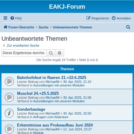
EAKJ-Forum
FAQ
Registrieren
Anmelden
S
Foren-Übersicht
Suche
Unbeantwortete Themen
u
Unbeantwortete Themen
c
Zur erweiterten Suche
h
Suche
Erweiterte Suche
e
Die Suche ergab 19 Treffer • Seite
1
von
1
Themen
Bahnhofsfest in Raeren 21.+22-6.2025
Letzter Beitrag von
MichaelW
«
30. Apr 2025, 21:10
Verfasst in
Ausstellungen mit unseren Modulen
Muschel 24.+25.5.2025
Letzter Beitrag von
MichaelW
«
30. Apr 2025, 21:08
Verfasst in
Ausstellungen mit unseren Modulen
Sonderbautage
Letzter Beitrag von
MichaelW
«
30. Apr 2025, 20:58
Verfasst in
Anfragen zum Klubraum
Erkenntnisse aus Probeaufbau Juni 2024
Letzter Beitrag von
MichaelW
«
12. Jun 2024, 23:27
Verfasst in
Module