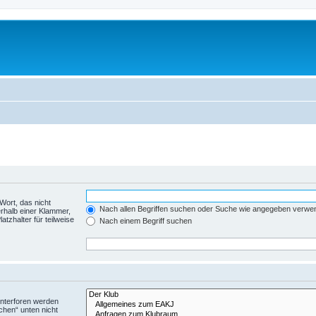
Wort, das nicht
Nach allen Begriffen suchen oder Suche wie angegeben verwe
rhalb einer Klammer,
tzhalter für teilweise
Nach einem Begriff suchen
Unterforen werden
chen“ unten nicht