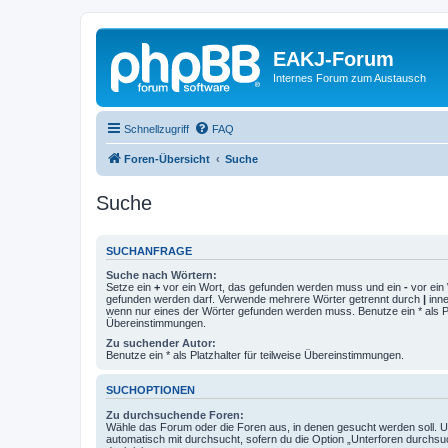
EAKJ-Forum
Internes Forum zum Austausch
Schnellzugriff
FAQ
Foren-Übersicht
Suche
Suche
SUCHANFRAGE
Suche nach Wörtern:
Setze ein
+
vor ein Wort, das gefunden werden muss und ein
-
vor ein 
gefunden werden darf. Verwende mehrere Wörter getrennt durch
|
inne
wenn nur eines der Wörter gefunden werden muss. Benutze ein * als Pla
Übereinstimmungen.
Zu suchender Autor:
Benutze ein * als Platzhalter für teilweise Übereinstimmungen.
SUCHOPTIONEN
Zu durchsuchende Foren:
Wähle das Forum oder die Foren aus, in denen gesucht werden soll. 
automatisch mit durchsucht, sofern du die Option „Unterforen durchsu