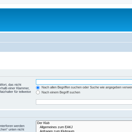
Wort, das nicht
Nach allen Begriffen suchen oder Suche wie angegeben verwe
rhalb einer Klammer,
tzhalter für teilweise
Nach einem Begriff suchen
Unterforen werden
chen“ unten nicht