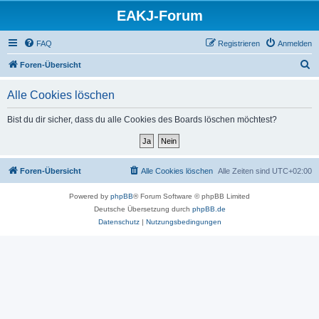
EAKJ-Forum
FAQ
Registrieren
Anmelden
S
Foren-Übersicht
u
Alle Cookies löschen
c
h
Bist du dir sicher, dass du alle Cookies des Boards löschen möchtest?
e
Foren-Übersicht
Alle Cookies löschen
Alle Zeiten sind
UTC+02:00
Powered by
phpBB
® Forum Software © phpBB Limited
Deutsche Übersetzung durch
phpBB.de
Datenschutz
|
Nutzungsbedingungen