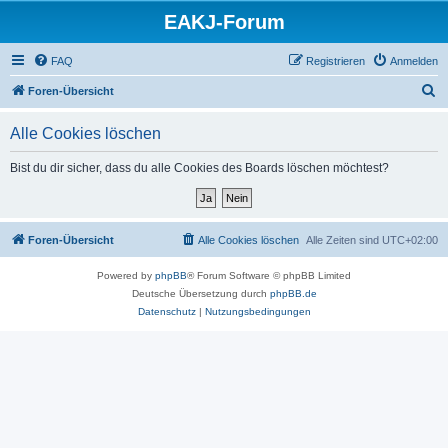
EAKJ-Forum
FAQ
Registrieren
Anmelden
S
Foren-Übersicht
u
Alle Cookies löschen
c
h
Bist du dir sicher, dass du alle Cookies des Boards löschen möchtest?
e
Foren-Übersicht
Alle Cookies löschen
Alle Zeiten sind
UTC+02:00
Powered by
phpBB
® Forum Software © phpBB Limited
Deutsche Übersetzung durch
phpBB.de
Datenschutz
|
Nutzungsbedingungen