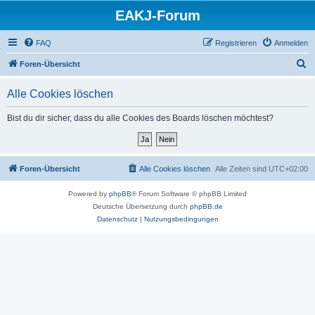
EAKJ-Forum
FAQ
Registrieren
Anmelden
S
Foren-Übersicht
u
Alle Cookies löschen
c
h
Bist du dir sicher, dass du alle Cookies des Boards löschen möchtest?
e
Foren-Übersicht
Alle Cookies löschen
Alle Zeiten sind
UTC+02:00
Powered by
phpBB
® Forum Software © phpBB Limited
Deutsche Übersetzung durch
phpBB.de
Datenschutz
|
Nutzungsbedingungen