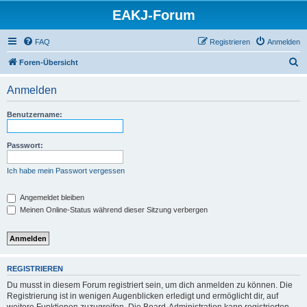
EAKJ-Forum
FAQ
Registrieren
Anmelden
S
Foren-Übersicht
u
Anmelden
c
h
Benutzername:
e
Passwort:
Ich habe mein Passwort vergessen
Angemeldet bleiben
Meinen Online-Status während dieser Sitzung verbergen
REGISTRIEREN
Du musst in diesem Forum registriert sein, um dich anmelden zu können. Die
Registrierung ist in wenigen Augenblicken erledigt und ermöglicht dir, auf
weitere Funktionen zuzugreifen. Die Board-Administration kann registrierten