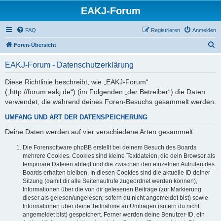
EAKJ-Forum
FAQ
Registrieren
Anmelden
S
Foren-Übersicht
u
EAKJ-Forum - Datenschutzerklärung
c
h
Diese Richtlinie beschreibt, wie „EAKJ-Forum“
(„http://forum.eakj.de“) (im Folgenden „der Betreiber“) die Daten
e
verwendet, die während deines Foren-Besuchs gesammelt werden.
UMFANG UND ART DER DATENSPEICHERUNG
Deine Daten werden auf vier verschiedene Arten gesammelt:
Die Forensoftware phpBB erstellt bei deinem Besuch des Boards
mehrere Cookies. Cookies sind kleine Textdateien, die dein Browser als
temporäre Dateien ablegt und die zwischen den einzelnen Aufrufen des
Boards erhalten bleiben. In diesen Cookies sind die aktuelle ID deiner
Sitzung (damit dir alle Seitenaufrufe zugeordnet werden können),
Informationen über die von dir gelesenen Beiträge (zur Markierung
dieser als gelesen/ungelesen; sofern du nicht angemeldet bist) sowie
Informationen über deine Teilnahme an Umfragen (sofern du nicht
angemeldet bist) gespeichert. Ferner werden deine Benutzer-ID, ein