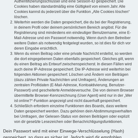
Authentifizierungsschlüssel und eine Session-ID gespeichert. Die
Cookies haben standardmäßig eine Gültigkeit von einem Jahr. Alle
Cookies kannst du jederzeit über die Funktion „Alle Cookies löschen“
löschen.
Weiterhin werden die Daten gespeichert, die du bei der Registrierung,
in deinem Profil oder deinem persönlichem Bereich angibst. Für die
Registrierung sind mindestens ein eindeutiger Benutzername, eine E-
Mail-Adresse und ein Passwort notwendig. Wenn durch den Betreiber
weitere Daten als notwendig festgelegt wurden, so ist dies für dich vor
deren Eingabe ersichtlich.
Wenn du einen Beitrag oder eine private Nachricht erstellst, so werden
die dort eingegebenen Daten ebenfalls gespeichert. Gleiches gilt, wenn
du einen Beitrag als Entwurf zwischenspeicherst. In diesen Fällen wird
auch deine IP-Adresse gespeichert. Die IP-Adresse wird weiterhin bei
folgenden Aktionen gespeichert: Löschen und Ändern von Beiträgen
(dazu zählen Private Nachrichten und Umfragen), Änderungen an
zentralen Profildaten (E-Mail-Adresse, Kontoaktivierung, Benutzer-
Passwort) und gescheiterte Anmeldeversuche. Die von deinem Browser
übermittelte Browser-Kennzeichnung (User Agent) wird nur in der „Wer
ist online?“-Funktion angezeigt und nicht dauerhaft gespeichert.
Schließlich erfordern einzelne Funktionen des Boards, dass weitere
Daten gespeichert werden. Dazu gehören dein Abstimmungsverhalten
bei Umfragen, der Gelesen-Status von deinen Beiträgen oder explizit
von dir gesetzte Lesezeichen oder Benachrichtigungsfunktionen.
Dein Passwort wird mit einer Einwege-Verschlüsselung (Hash)
gespeichert, so dass es sicher ist. Jedoch wird dir empfohlen,