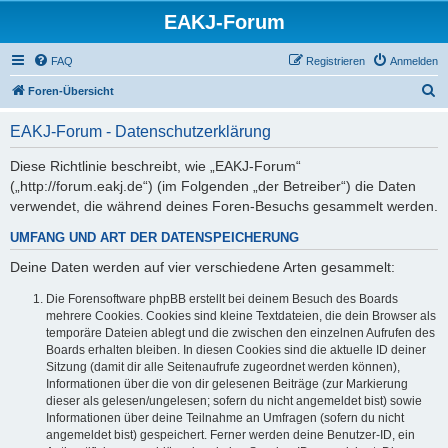
EAKJ-Forum
FAQ
Registrieren
Anmelden
S
Foren-Übersicht
u
EAKJ-Forum - Datenschutzerklärung
c
h
Diese Richtlinie beschreibt, wie „EAKJ-Forum“
(„http://forum.eakj.de“) (im Folgenden „der Betreiber“) die Daten
e
verwendet, die während deines Foren-Besuchs gesammelt werden.
UMFANG UND ART DER DATENSPEICHERUNG
Deine Daten werden auf vier verschiedene Arten gesammelt:
Die Forensoftware phpBB erstellt bei deinem Besuch des Boards
mehrere Cookies. Cookies sind kleine Textdateien, die dein Browser als
temporäre Dateien ablegt und die zwischen den einzelnen Aufrufen des
Boards erhalten bleiben. In diesen Cookies sind die aktuelle ID deiner
Sitzung (damit dir alle Seitenaufrufe zugeordnet werden können),
Informationen über die von dir gelesenen Beiträge (zur Markierung
dieser als gelesen/ungelesen; sofern du nicht angemeldet bist) sowie
Informationen über deine Teilnahme an Umfragen (sofern du nicht
angemeldet bist) gespeichert. Ferner werden deine Benutzer-ID, ein