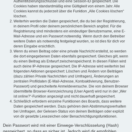
Authentifizierungsschlüssel und eine Session-ID gespeichert. Die
Cookies haben standardmäßig eine Gültigkeit von einem Jahr. Alle
Cookies kannst du jederzeit über die Funktion „Alle Cookies löschen“
löschen.
Weiterhin werden die Daten gespeichert, die du bei der Registrierung,
in deinem Profil oder deinem persönlichem Bereich angibst. Für die
Registrierung sind mindestens ein eindeutiger Benutzername, eine E-
Mail-Adresse und ein Passwort notwendig. Wenn durch den Betreiber
weitere Daten als notwendig festgelegt wurden, so ist dies für dich vor
deren Eingabe ersichtlich.
Wenn du einen Beitrag oder eine private Nachricht erstellst, so werden
die dort eingegebenen Daten ebenfalls gespeichert. Gleiches gilt, wenn
du einen Beitrag als Entwurf zwischenspeicherst. In diesen Fällen wird
auch deine IP-Adresse gespeichert. Die IP-Adresse wird weiterhin bei
folgenden Aktionen gespeichert: Löschen und Ändern von Beiträgen
(dazu zählen Private Nachrichten und Umfragen), Änderungen an
zentralen Profildaten (E-Mail-Adresse, Kontoaktivierung, Benutzer-
Passwort) und gescheiterte Anmeldeversuche. Die von deinem Browser
übermittelte Browser-Kennzeichnung (User Agent) wird nur in der „Wer
ist online?“-Funktion angezeigt und nicht dauerhaft gespeichert.
Schließlich erfordern einzelne Funktionen des Boards, dass weitere
Daten gespeichert werden. Dazu gehören dein Abstimmungsverhalten
bei Umfragen, der Gelesen-Status von deinen Beiträgen oder explizit
von dir gesetzte Lesezeichen oder Benachrichtigungsfunktionen.
Dein Passwort wird mit einer Einwege-Verschlüsselung (Hash)
gespeichert, so dass es sicher ist. Jedoch wird dir empfohlen,