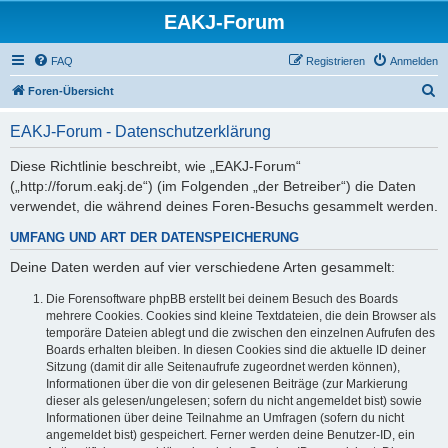
EAKJ-Forum
FAQ
Registrieren
Anmelden
S
Foren-Übersicht
u
EAKJ-Forum - Datenschutzerklärung
c
h
Diese Richtlinie beschreibt, wie „EAKJ-Forum“
(„http://forum.eakj.de“) (im Folgenden „der Betreiber“) die Daten
e
verwendet, die während deines Foren-Besuchs gesammelt werden.
UMFANG UND ART DER DATENSPEICHERUNG
Deine Daten werden auf vier verschiedene Arten gesammelt:
Die Forensoftware phpBB erstellt bei deinem Besuch des Boards
mehrere Cookies. Cookies sind kleine Textdateien, die dein Browser als
temporäre Dateien ablegt und die zwischen den einzelnen Aufrufen des
Boards erhalten bleiben. In diesen Cookies sind die aktuelle ID deiner
Sitzung (damit dir alle Seitenaufrufe zugeordnet werden können),
Informationen über die von dir gelesenen Beiträge (zur Markierung
dieser als gelesen/ungelesen; sofern du nicht angemeldet bist) sowie
Informationen über deine Teilnahme an Umfragen (sofern du nicht
angemeldet bist) gespeichert. Ferner werden deine Benutzer-ID, ein