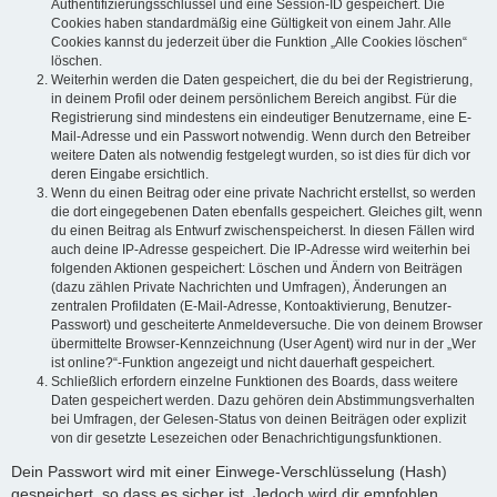
Authentifizierungsschlüssel und eine Session-ID gespeichert. Die
Cookies haben standardmäßig eine Gültigkeit von einem Jahr. Alle
Cookies kannst du jederzeit über die Funktion „Alle Cookies löschen“
löschen.
Weiterhin werden die Daten gespeichert, die du bei der Registrierung,
in deinem Profil oder deinem persönlichem Bereich angibst. Für die
Registrierung sind mindestens ein eindeutiger Benutzername, eine E-
Mail-Adresse und ein Passwort notwendig. Wenn durch den Betreiber
weitere Daten als notwendig festgelegt wurden, so ist dies für dich vor
deren Eingabe ersichtlich.
Wenn du einen Beitrag oder eine private Nachricht erstellst, so werden
die dort eingegebenen Daten ebenfalls gespeichert. Gleiches gilt, wenn
du einen Beitrag als Entwurf zwischenspeicherst. In diesen Fällen wird
auch deine IP-Adresse gespeichert. Die IP-Adresse wird weiterhin bei
folgenden Aktionen gespeichert: Löschen und Ändern von Beiträgen
(dazu zählen Private Nachrichten und Umfragen), Änderungen an
zentralen Profildaten (E-Mail-Adresse, Kontoaktivierung, Benutzer-
Passwort) und gescheiterte Anmeldeversuche. Die von deinem Browser
übermittelte Browser-Kennzeichnung (User Agent) wird nur in der „Wer
ist online?“-Funktion angezeigt und nicht dauerhaft gespeichert.
Schließlich erfordern einzelne Funktionen des Boards, dass weitere
Daten gespeichert werden. Dazu gehören dein Abstimmungsverhalten
bei Umfragen, der Gelesen-Status von deinen Beiträgen oder explizit
von dir gesetzte Lesezeichen oder Benachrichtigungsfunktionen.
Dein Passwort wird mit einer Einwege-Verschlüsselung (Hash)
gespeichert, so dass es sicher ist. Jedoch wird dir empfohlen,