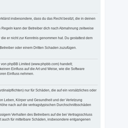
erklärst insbesondere, dass du das Recht besitzt, die in deinen
n Regeln kann der Betreiber dich nach Abmahnung zeitweise
er die er nicht zur Kenntnis genommen hat. Du gestattest dem
 Betreiber oder einem Dritten Schaden zuzufügen.
re von phpBB Limited (www.phpbb.com) handelt;
inen Einfluss auf die Art und Weise, wie die Software
oren Einfluss nehmen.
inalpflichten) nur für Schäden, die auf ein vorsätzliches oder
von Leben, Körper und Gesundheit und der Verletzung
r Höhe nach auf die vertragstypischen Durchschnittsschäden
sigem Verhalten des Betreibers auf die bei Vertragsschluss
lt auch für mittelbare Schäden, insbesondere entgangenen