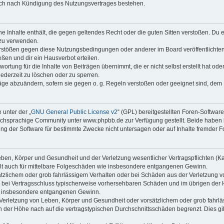
auch nach Kündigung des Nutzungsvertrages bestehen.
ine Inhalte enthält, die gegen geltendes Recht oder die guten Sitten verstoßen. Du 
 zu verwenden.
erstößen gegen diese Nutzungsbedingungen oder anderer im Board veröffentlichte
ßen und dir ein Hausverbot erteilen.
ortung für die Inhalte von Beiträgen übernimmt, die er nicht selbst erstellt hat od
jederzeit zu löschen oder zu sperren.
räge abzuändern, sofern sie gegen o. g. Regeln verstoßen oder geeignet sind, dem
 unter der „
GNU General Public License v2
“ (GPL) bereitgestellten Foren-Softwa
chsprachige Community unter www.phpbb.de zur Verfügung gestellt. Beide haben ke
g der Software für bestimmte Zwecke nicht untersagen oder auf Inhalte fremder F
ben, Körper und Gesundheit und der Verletzung wesentlicher Vertragspflichten (Kard
gilt auch für mittelbare Folgeschäden wie insbesondere entgangenen Gewinn.
ätzlichem oder grob fahrlässigem Verhalten oder bei Schäden aus der Verletzung 
 die bei Vertragsschluss typischerweise vorhersehbaren Schäden und im übrigen de
wie insbesondere entgangenen Gewinn.
erletzung von Leben, Körper und Gesundheit oder vorsätzlichem oder grob fahrläs
der Höhe nach auf die vertragstypischen Durchschnittsschäden begrenzt. Dies gi