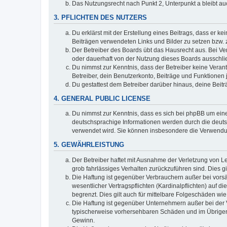
Das Nutzungsrecht nach Punkt 2, Unterpunkt a bleibt 
3. PFLICHTEN DES NUTZERS
Du erklärst mit der Erstellung eines Beitrags, dass er ke
Beiträgen verwendeten Links und Bilder zu setzen bzw.
Der Betreiber des Boards übt das Hausrecht aus. Bei V
oder dauerhaft von der Nutzung dieses Boards ausschlie
Du nimmst zur Kenntnis, dass der Betreiber keine Verantw
Betreiber, dein Benutzerkonto, Beiträge und Funktionen 
Du gestattest dem Betreiber darüber hinaus, deine Beit
4. GENERAL PUBLIC LICENSE
Du nimmst zur Kenntnis, dass es sich bei phpBB um eine
deutschsprachige Informationen werden durch die deuts
verwendet wird. Sie können insbesondere die Verwendun
5. GEWÄHRLEISTUNG
Der Betreiber haftet mit Ausnahme der Verletzung von Le
grob fahrlässiges Verhalten zurückzuführen sind. Dies 
Die Haftung ist gegenüber Verbrauchern außer bei vors
wesentlicher Vertragspflichten (Kardinalpflichten) auf
begrenzt. Dies gilt auch für mittelbare Folgeschäden 
Die Haftung ist gegenüber Unternehmern außer bei der V
typischerweise vorhersehbaren Schäden und im Übrigen 
Gewinn.