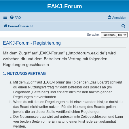
EAKJ-Forum
FAQ
Anmelden
S
Foren-Übersicht
u
Sprache:
c
EAKJ-Forum - Registrierung
h
Mit dem Zugriff auf „EAKJ-Forum“ („http://forum.eakj.de“) wird
e
zwischen dir und dem Betreiber ein Vertrag mit folgenden
Regelungen geschlossen:
1. NUTZUNGSVERTRAG
Mit dem Zugriff auf „EAKJ-Forum“ (im Folgenden „das Board“) schließt
du einen Nutzungsvertrag mit dem Betreiber des Boards ab (im
Folgenden „Betreiber“) und erklärst dich mit den nachfolgenden
Regelungen einverstanden.
Wenn du mit diesen Regelungen nicht einverstanden bist, so darfst du
das Board nicht weiter nutzen. Für die Nutzung des Boards gelten
jeweils die an dieser Stelle veröffentlichten Regelungen.
Der Nutzungsvertrag wird auf unbestimmte Zeit geschlossen und kann
von beiden Seiten ohne Einhaltung einer Frist jederzeit gekündigt
werden.