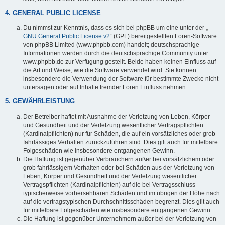
4. GENERAL PUBLIC LICENSE
Du nimmst zur Kenntnis, dass es sich bei phpBB um eine unter der „
GNU General Public License v2
“ (GPL) bereitgestellten Foren-Software
von phpBB Limited (www.phpbb.com) handelt; deutschsprachige
Informationen werden durch die deutschsprachige Community unter
www.phpbb.de zur Verfügung gestellt. Beide haben keinen Einfluss auf
die Art und Weise, wie die Software verwendet wird. Sie können
insbesondere die Verwendung der Software für bestimmte Zwecke nicht
untersagen oder auf Inhalte fremder Foren Einfluss nehmen.
5. GEWÄHRLEISTUNG
Der Betreiber haftet mit Ausnahme der Verletzung von Leben, Körper
und Gesundheit und der Verletzung wesentlicher Vertragspflichten
(Kardinalpflichten) nur für Schäden, die auf ein vorsätzliches oder grob
fahrlässiges Verhalten zurückzuführen sind. Dies gilt auch für mittelbare
Folgeschäden wie insbesondere entgangenen Gewinn.
Die Haftung ist gegenüber Verbrauchern außer bei vorsätzlichem oder
grob fahrlässigem Verhalten oder bei Schäden aus der Verletzung von
Leben, Körper und Gesundheit und der Verletzung wesentlicher
Vertragspflichten (Kardinalpflichten) auf die bei Vertragsschluss
typischerweise vorhersehbaren Schäden und im übrigen der Höhe nach
auf die vertragstypischen Durchschnittsschäden begrenzt. Dies gilt auch
für mittelbare Folgeschäden wie insbesondere entgangenen Gewinn.
Die Haftung ist gegenüber Unternehmern außer bei der Verletzung von