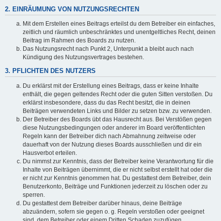
2. EINRÄUMUNG VON NUTZUNGSRECHTEN
Mit dem Erstellen eines Beitrags erteilst du dem Betreiber ein einfaches,
zeitlich und räumlich unbeschränktes und unentgeltliches Recht, deinen
Beitrag im Rahmen des Boards zu nutzen.
Das Nutzungsrecht nach Punkt 2, Unterpunkt a bleibt auch nach
Kündigung des Nutzungsvertrages bestehen.
3. PFLICHTEN DES NUTZERS
Du erklärst mit der Erstellung eines Beitrags, dass er keine Inhalte
enthält, die gegen geltendes Recht oder die guten Sitten verstoßen. Du
erklärst insbesondere, dass du das Recht besitzt, die in deinen
Beiträgen verwendeten Links und Bilder zu setzen bzw. zu verwenden.
Der Betreiber des Boards übt das Hausrecht aus. Bei Verstößen gegen
diese Nutzungsbedingungen oder anderer im Board veröffentlichten
Regeln kann der Betreiber dich nach Abmahnung zeitweise oder
dauerhaft von der Nutzung dieses Boards ausschließen und dir ein
Hausverbot erteilen.
Du nimmst zur Kenntnis, dass der Betreiber keine Verantwortung für die
Inhalte von Beiträgen übernimmt, die er nicht selbst erstellt hat oder die
er nicht zur Kenntnis genommen hat. Du gestattest dem Betreiber, dein
Benutzerkonto, Beiträge und Funktionen jederzeit zu löschen oder zu
sperren.
Du gestattest dem Betreiber darüber hinaus, deine Beiträge
abzuändern, sofern sie gegen o. g. Regeln verstoßen oder geeignet
sind, dem Betreiber oder einem Dritten Schaden zuzufügen.