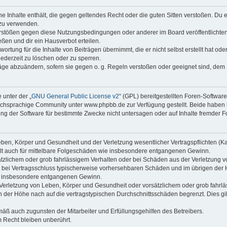
ine Inhalte enthält, die gegen geltendes Recht oder die guten Sitten verstoßen. Du 
 zu verwenden.
erstößen gegen diese Nutzungsbedingungen oder anderer im Board veröffentlichte
ßen und dir ein Hausverbot erteilen.
ortung für die Inhalte von Beiträgen übernimmt, die er nicht selbst erstellt hat od
jederzeit zu löschen oder zu sperren.
räge abzuändern, sofern sie gegen o. g. Regeln verstoßen oder geeignet sind, dem
 unter der „
GNU General Public License v2
“ (GPL) bereitgestellten Foren-Softwa
chsprachige Community unter www.phpbb.de zur Verfügung gestellt. Beide haben ke
g der Software für bestimmte Zwecke nicht untersagen oder auf Inhalte fremder F
ben, Körper und Gesundheit und der Verletzung wesentlicher Vertragspflichten (Kard
gilt auch für mittelbare Folgeschäden wie insbesondere entgangenen Gewinn.
ätzlichem oder grob fahrlässigem Verhalten oder bei Schäden aus der Verletzung 
 die bei Vertragsschluss typischerweise vorhersehbaren Schäden und im übrigen de
wie insbesondere entgangenen Gewinn.
erletzung von Leben, Körper und Gesundheit oder vorsätzlichem oder grob fahrläs
der Höhe nach auf die vertragstypischen Durchschnittsschäden begrenzt. Dies gi
mäß auch zugunsten der Mitarbeiter und Erfüllungsgehilfen des Betreibers.
 Recht bleiben unberührt.