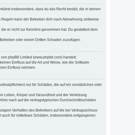
erklärst insbesondere, dass du das Recht besitzt, die in deinen
n Regeln kann der Betreiber dich nach Abmahnung zeitweise
er die er nicht zur Kenntnis genommen hat. Du gestattest dem
 Betreiber oder einem Dritten Schaden zuzufügen.
re von phpBB Limited (www.phpbb.com) handelt;
inen Einfluss auf die Art und Weise, wie die Software
oren Einfluss nehmen.
inalpflichten) nur für Schäden, die auf ein vorsätzliches oder
von Leben, Körper und Gesundheit und der Verletzung
r Höhe nach auf die vertragstypischen Durchschnittsschäden
sigem Verhalten des Betreibers auf die bei Vertragsschluss
lt auch für mittelbare Schäden, insbesondere entgangenen