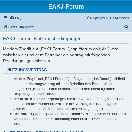
EAKJ-Forum
FAQ
Registrieren
Anmelden
S
Foren-Übersicht
u
EAKJ-Forum - Nutzungsbedingungen
c
h
Mit dem Zugriff auf „EAKJ-Forum“ („http://forum.eakj.de“) wird
zwischen dir und dem Betreiber ein Vertrag mit folgenden
e
Regelungen geschlossen:
1. NUTZUNGSVERTRAG
Mit dem Zugriff auf „EAKJ-Forum“ (im Folgenden „das Board“) schließt
du einen Nutzungsvertrag mit dem Betreiber des Boards ab (im
Folgenden „Betreiber“) und erklärst dich mit den nachfolgenden
Regelungen einverstanden.
Wenn du mit diesen Regelungen nicht einverstanden bist, so darfst du
das Board nicht weiter nutzen. Für die Nutzung des Boards gelten
jeweils die an dieser Stelle veröffentlichten Regelungen.
Der Nutzungsvertrag wird auf unbestimmte Zeit geschlossen und kann
von beiden Seiten ohne Einhaltung einer Frist jederzeit gekündigt
werden.