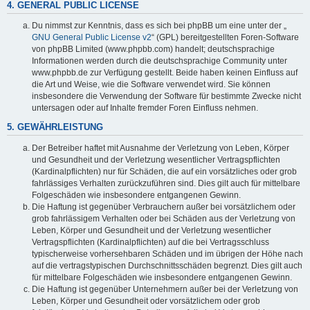
4. GENERAL PUBLIC LICENSE
Du nimmst zur Kenntnis, dass es sich bei phpBB um eine unter der „
GNU General Public License v2
“ (GPL) bereitgestellten Foren-Software
von phpBB Limited (www.phpbb.com) handelt; deutschsprachige
Informationen werden durch die deutschsprachige Community unter
www.phpbb.de zur Verfügung gestellt. Beide haben keinen Einfluss auf
die Art und Weise, wie die Software verwendet wird. Sie können
insbesondere die Verwendung der Software für bestimmte Zwecke nicht
untersagen oder auf Inhalte fremder Foren Einfluss nehmen.
5. GEWÄHRLEISTUNG
Der Betreiber haftet mit Ausnahme der Verletzung von Leben, Körper
und Gesundheit und der Verletzung wesentlicher Vertragspflichten
(Kardinalpflichten) nur für Schäden, die auf ein vorsätzliches oder grob
fahrlässiges Verhalten zurückzuführen sind. Dies gilt auch für mittelbare
Folgeschäden wie insbesondere entgangenen Gewinn.
Die Haftung ist gegenüber Verbrauchern außer bei vorsätzlichem oder
grob fahrlässigem Verhalten oder bei Schäden aus der Verletzung von
Leben, Körper und Gesundheit und der Verletzung wesentlicher
Vertragspflichten (Kardinalpflichten) auf die bei Vertragsschluss
typischerweise vorhersehbaren Schäden und im übrigen der Höhe nach
auf die vertragstypischen Durchschnittsschäden begrenzt. Dies gilt auch
für mittelbare Folgeschäden wie insbesondere entgangenen Gewinn.
Die Haftung ist gegenüber Unternehmern außer bei der Verletzung von
Leben, Körper und Gesundheit oder vorsätzlichem oder grob