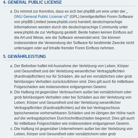
4. GENERAL PUBLIC LICENSE
Du nimmst zur Kenntnis, dass es sich bei phpBB um eine unter der „
GNU General Public License v2
“ (GPL) bereitgestellten Foren-Software
von phpBB Limited (www.phpbb.com) handelt; deutschsprachige
Informationen werden durch die deutschsprachige Community unter
www.phpbb.de zur Verfügung gestellt. Beide haben keinen Einfluss auf
die Art und Weise, wie die Software verwendet wird. Sie können
insbesondere die Verwendung der Software für bestimmte Zwecke nicht
untersagen oder auf Inhalte fremder Foren Einfluss nehmen.
5. GEWÄHRLEISTUNG
Der Betreiber haftet mit Ausnahme der Verletzung von Leben, Körper
und Gesundheit und der Verletzung wesentlicher Vertragspflichten
(Kardinalpflichten) nur für Schäden, die auf ein vorsätzliches oder grob
fahrlässiges Verhalten zurückzuführen sind. Dies gilt auch für mittelbare
Folgeschäden wie insbesondere entgangenen Gewinn.
Die Haftung ist gegenüber Verbrauchern außer bei vorsätzlichem oder
grob fahrlässigem Verhalten oder bei Schäden aus der Verletzung von
Leben, Körper und Gesundheit und der Verletzung wesentlicher
Vertragspflichten (Kardinalpflichten) auf die bei Vertragsschluss
typischerweise vorhersehbaren Schäden und im übrigen der Höhe nach
auf die vertragstypischen Durchschnittsschäden begrenzt. Dies gilt auch
für mittelbare Folgeschäden wie insbesondere entgangenen Gewinn.
Die Haftung ist gegenüber Unternehmern außer bei der Verletzung von
Leben, Körper und Gesundheit oder vorsätzlichem oder grob