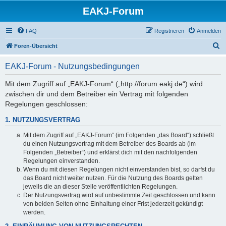
EAKJ-Forum
FAQ
Registrieren
Anmelden
S
Foren-Übersicht
u
EAKJ-Forum - Nutzungsbedingungen
c
h
Mit dem Zugriff auf „EAKJ-Forum“ („http://forum.eakj.de“) wird
zwischen dir und dem Betreiber ein Vertrag mit folgenden
e
Regelungen geschlossen:
1. NUTZUNGSVERTRAG
Mit dem Zugriff auf „EAKJ-Forum“ (im Folgenden „das Board“) schließt
du einen Nutzungsvertrag mit dem Betreiber des Boards ab (im
Folgenden „Betreiber“) und erklärst dich mit den nachfolgenden
Regelungen einverstanden.
Wenn du mit diesen Regelungen nicht einverstanden bist, so darfst du
das Board nicht weiter nutzen. Für die Nutzung des Boards gelten
jeweils die an dieser Stelle veröffentlichten Regelungen.
Der Nutzungsvertrag wird auf unbestimmte Zeit geschlossen und kann
von beiden Seiten ohne Einhaltung einer Frist jederzeit gekündigt
werden.