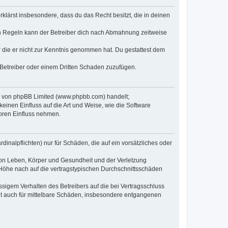
erklärst insbesondere, dass du das Recht besitzt, die in deinen
n Regeln kann der Betreiber dich nach Abmahnung zeitweise
er die er nicht zur Kenntnis genommen hat. Du gestattest dem
 Betreiber oder einem Dritten Schaden zuzufügen.
re von phpBB Limited (www.phpbb.com) handelt;
inen Einfluss auf die Art und Weise, wie die Software
oren Einfluss nehmen.
inalpflichten) nur für Schäden, die auf ein vorsätzliches oder
von Leben, Körper und Gesundheit und der Verletzung
r Höhe nach auf die vertragstypischen Durchschnittsschäden
sigem Verhalten des Betreibers auf die bei Vertragsschluss
lt auch für mittelbare Schäden, insbesondere entgangenen