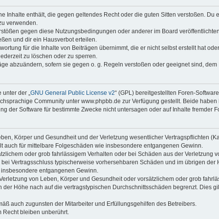
ine Inhalte enthält, die gegen geltendes Recht oder die guten Sitten verstoßen. Du 
 zu verwenden.
erstößen gegen diese Nutzungsbedingungen oder anderer im Board veröffentlichte
ßen und dir ein Hausverbot erteilen.
ortung für die Inhalte von Beiträgen übernimmt, die er nicht selbst erstellt hat od
jederzeit zu löschen oder zu sperren.
räge abzuändern, sofern sie gegen o. g. Regeln verstoßen oder geeignet sind, dem
 unter der „
GNU General Public License v2
“ (GPL) bereitgestellten Foren-Softwa
chsprachige Community unter www.phpbb.de zur Verfügung gestellt. Beide haben ke
g der Software für bestimmte Zwecke nicht untersagen oder auf Inhalte fremder F
ben, Körper und Gesundheit und der Verletzung wesentlicher Vertragspflichten (Kard
gilt auch für mittelbare Folgeschäden wie insbesondere entgangenen Gewinn.
ätzlichem oder grob fahrlässigem Verhalten oder bei Schäden aus der Verletzung 
 die bei Vertragsschluss typischerweise vorhersehbaren Schäden und im übrigen de
wie insbesondere entgangenen Gewinn.
erletzung von Leben, Körper und Gesundheit oder vorsätzlichem oder grob fahrläs
der Höhe nach auf die vertragstypischen Durchschnittsschäden begrenzt. Dies gi
mäß auch zugunsten der Mitarbeiter und Erfüllungsgehilfen des Betreibers.
 Recht bleiben unberührt.