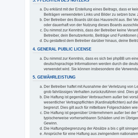
3. PFLICHTEN DES NUTZERS
Du erklärst mit der Erstellung eines Beitrags, dass er ke
Beiträgen verwendeten Links und Bilder zu setzen bzw.
Der Betreiber des Boards übt das Hausrecht aus. Bei V
oder dauerhaft von der Nutzung dieses Boards ausschlie
Du nimmst zur Kenntnis, dass der Betreiber keine Verantw
Betreiber, dein Benutzerkonto, Beiträge und Funktionen 
Du gestattest dem Betreiber darüber hinaus, deine Beit
4. GENERAL PUBLIC LICENSE
Du nimmst zur Kenntnis, dass es sich bei phpBB um eine
deutschsprachige Informationen werden durch die deuts
verwendet wird. Sie können insbesondere die Verwendun
5. GEWÄHRLEISTUNG
Der Betreiber haftet mit Ausnahme der Verletzung von Le
grob fahrlässiges Verhalten zurückzuführen sind. Dies 
Die Haftung ist gegenüber Verbrauchern außer bei vors
wesentlicher Vertragspflichten (Kardinalpflichten) auf
begrenzt. Dies gilt auch für mittelbare Folgeschäden 
Die Haftung ist gegenüber Unternehmern außer bei der V
typischerweise vorhersehbaren Schäden und im Übrigen 
Gewinn.
Die Haftungsbegrenzung der Absätze a bis c gilt sinnge
Ansprüche für eine Haftung aus zwingendem nationalem