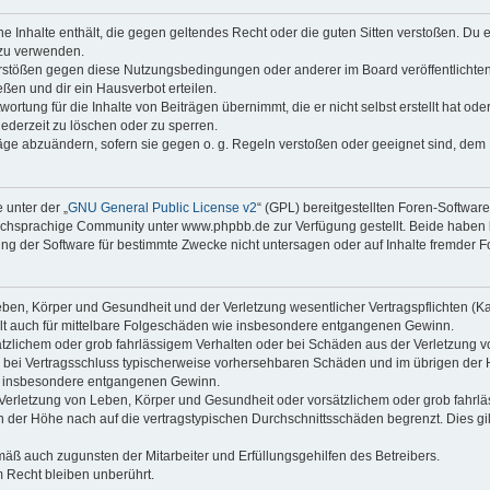
ine Inhalte enthält, die gegen geltendes Recht oder die guten Sitten verstoßen. Du 
 zu verwenden.
erstößen gegen diese Nutzungsbedingungen oder anderer im Board veröffentlichte
ßen und dir ein Hausverbot erteilen.
ortung für die Inhalte von Beiträgen übernimmt, die er nicht selbst erstellt hat od
jederzeit zu löschen oder zu sperren.
räge abzuändern, sofern sie gegen o. g. Regeln verstoßen oder geeignet sind, dem
 unter der „
GNU General Public License v2
“ (GPL) bereitgestellten Foren-Softwa
chsprachige Community unter www.phpbb.de zur Verfügung gestellt. Beide haben ke
g der Software für bestimmte Zwecke nicht untersagen oder auf Inhalte fremder F
ben, Körper und Gesundheit und der Verletzung wesentlicher Vertragspflichten (Kard
gilt auch für mittelbare Folgeschäden wie insbesondere entgangenen Gewinn.
ätzlichem oder grob fahrlässigem Verhalten oder bei Schäden aus der Verletzung 
 die bei Vertragsschluss typischerweise vorhersehbaren Schäden und im übrigen de
wie insbesondere entgangenen Gewinn.
erletzung von Leben, Körper und Gesundheit oder vorsätzlichem oder grob fahrläs
der Höhe nach auf die vertragstypischen Durchschnittsschäden begrenzt. Dies gi
mäß auch zugunsten der Mitarbeiter und Erfüllungsgehilfen des Betreibers.
 Recht bleiben unberührt.