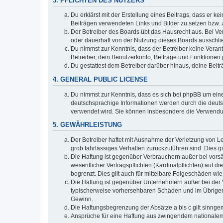
3. PFLICHTEN DES NUTZERS
Du erklärst mit der Erstellung eines Beitrags, dass er ke
Beiträgen verwendeten Links und Bilder zu setzen bzw.
Der Betreiber des Boards übt das Hausrecht aus. Bei V
oder dauerhaft von der Nutzung dieses Boards ausschlie
Du nimmst zur Kenntnis, dass der Betreiber keine Verantw
Betreiber, dein Benutzerkonto, Beiträge und Funktionen 
Du gestattest dem Betreiber darüber hinaus, deine Beit
4. GENERAL PUBLIC LICENSE
Du nimmst zur Kenntnis, dass es sich bei phpBB um eine
deutschsprachige Informationen werden durch die deuts
verwendet wird. Sie können insbesondere die Verwendun
5. GEWÄHRLEISTUNG
Der Betreiber haftet mit Ausnahme der Verletzung von Le
grob fahrlässiges Verhalten zurückzuführen sind. Dies 
Die Haftung ist gegenüber Verbrauchern außer bei vors
wesentlicher Vertragspflichten (Kardinalpflichten) auf
begrenzt. Dies gilt auch für mittelbare Folgeschäden 
Die Haftung ist gegenüber Unternehmern außer bei der V
typischerweise vorhersehbaren Schäden und im Übrigen 
Gewinn.
Die Haftungsbegrenzung der Absätze a bis c gilt sinnge
Ansprüche für eine Haftung aus zwingendem nationalem