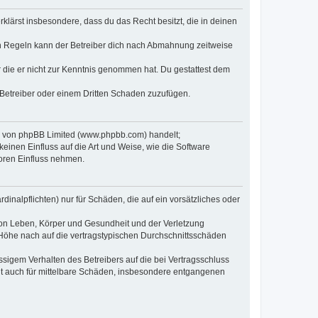
erklärst insbesondere, dass du das Recht besitzt, die in deinen
n Regeln kann der Betreiber dich nach Abmahnung zeitweise
er die er nicht zur Kenntnis genommen hat. Du gestattest dem
 Betreiber oder einem Dritten Schaden zuzufügen.
re von phpBB Limited (www.phpbb.com) handelt;
inen Einfluss auf die Art und Weise, wie die Software
oren Einfluss nehmen.
inalpflichten) nur für Schäden, die auf ein vorsätzliches oder
von Leben, Körper und Gesundheit und der Verletzung
r Höhe nach auf die vertragstypischen Durchschnittsschäden
sigem Verhalten des Betreibers auf die bei Vertragsschluss
lt auch für mittelbare Schäden, insbesondere entgangenen