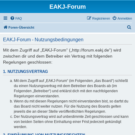
EAKJ-Forum
FAQ
Registrieren
Anmelden
S
Foren-Übersicht
u
EAKJ-Forum - Nutzungsbedingungen
c
h
Mit dem Zugriff auf „EAKJ-Forum“ („http://forum.eakj.de“) wird
zwischen dir und dem Betreiber ein Vertrag mit folgenden
e
Regelungen geschlossen:
1. NUTZUNGSVERTRAG
Mit dem Zugriff auf „EAKJ-Forum“ (im Folgenden „das Board“) schließt
du einen Nutzungsvertrag mit dem Betreiber des Boards ab (im
Folgenden „Betreiber“) und erklärst dich mit den nachfolgenden
Regelungen einverstanden.
Wenn du mit diesen Regelungen nicht einverstanden bist, so darfst du
das Board nicht weiter nutzen. Für die Nutzung des Boards gelten
jeweils die an dieser Stelle veröffentlichten Regelungen.
Der Nutzungsvertrag wird auf unbestimmte Zeit geschlossen und kann
von beiden Seiten ohne Einhaltung einer Frist jederzeit gekündigt
werden.