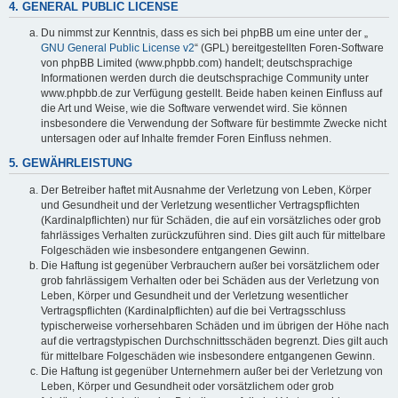
4. GENERAL PUBLIC LICENSE
Du nimmst zur Kenntnis, dass es sich bei phpBB um eine unter der „
GNU General Public License v2
“ (GPL) bereitgestellten Foren-Software
von phpBB Limited (www.phpbb.com) handelt; deutschsprachige
Informationen werden durch die deutschsprachige Community unter
www.phpbb.de zur Verfügung gestellt. Beide haben keinen Einfluss auf
die Art und Weise, wie die Software verwendet wird. Sie können
insbesondere die Verwendung der Software für bestimmte Zwecke nicht
untersagen oder auf Inhalte fremder Foren Einfluss nehmen.
5. GEWÄHRLEISTUNG
Der Betreiber haftet mit Ausnahme der Verletzung von Leben, Körper
und Gesundheit und der Verletzung wesentlicher Vertragspflichten
(Kardinalpflichten) nur für Schäden, die auf ein vorsätzliches oder grob
fahrlässiges Verhalten zurückzuführen sind. Dies gilt auch für mittelbare
Folgeschäden wie insbesondere entgangenen Gewinn.
Die Haftung ist gegenüber Verbrauchern außer bei vorsätzlichem oder
grob fahrlässigem Verhalten oder bei Schäden aus der Verletzung von
Leben, Körper und Gesundheit und der Verletzung wesentlicher
Vertragspflichten (Kardinalpflichten) auf die bei Vertragsschluss
typischerweise vorhersehbaren Schäden und im übrigen der Höhe nach
auf die vertragstypischen Durchschnittsschäden begrenzt. Dies gilt auch
für mittelbare Folgeschäden wie insbesondere entgangenen Gewinn.
Die Haftung ist gegenüber Unternehmern außer bei der Verletzung von
Leben, Körper und Gesundheit oder vorsätzlichem oder grob