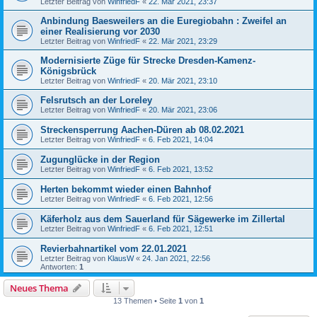
Letzter Beitrag von
WinfriedF
«
22. Mär 2021, 23:37
Anbindung Baesweilers an die Euregiobahn : Zweifel an
einer Realisierung vor 2030
Letzter Beitrag von
WinfriedF
«
22. Mär 2021, 23:29
Modernisierte Züge für Strecke Dresden-Kamenz-
Königsbrück
Letzter Beitrag von
WinfriedF
«
20. Mär 2021, 23:10
Felsrutsch an der Loreley
Letzter Beitrag von
WinfriedF
«
20. Mär 2021, 23:06
Streckensperrung Aachen-Düren ab 08.02.2021
Letzter Beitrag von
WinfriedF
«
6. Feb 2021, 14:04
Zugunglücke in der Region
Letzter Beitrag von
WinfriedF
«
6. Feb 2021, 13:52
Herten bekommt wieder einen Bahnhof
Letzter Beitrag von
WinfriedF
«
6. Feb 2021, 12:56
Käferholz aus dem Sauerland für Sägewerke im Zillertal
Letzter Beitrag von
WinfriedF
«
6. Feb 2021, 12:51
Revierbahnartikel vom 22.01.2021
Letzter Beitrag von
KlausW
«
24. Jan 2021, 22:56
Antworten:
1
Neues Thema
13 Themen • Seite
1
von
1