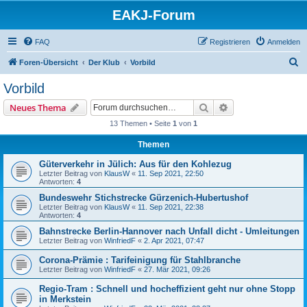
EAKJ-Forum
FAQ
Registrieren
Anmelden
S
Foren-Übersicht
Der Klub
Vorbild
u
Vorbild
c
Suche
Erweiterte Suche
Neues Thema
h
13 Themen • Seite
1
von
1
e
Themen
Güterverkehr in Jülich: Aus für den Kohlezug
Letzter Beitrag von
KlausW
«
11. Sep 2021, 22:50
Antworten:
4
Bundeswehr Stichstrecke Gürzenich-Hubertushof
Letzter Beitrag von
KlausW
«
11. Sep 2021, 22:38
Antworten:
4
Bahnstrecke Berlin-Hannover nach Unfall dicht - Umleitungen
Letzter Beitrag von
WinfriedF
«
2. Apr 2021, 07:47
Corona-Prämie : Tarifeinigung für Stahlbranche
Letzter Beitrag von
WinfriedF
«
27. Mär 2021, 09:26
Regio-Tram : Schnell und hocheffizient geht nur ohne Stopp
in Merkstein