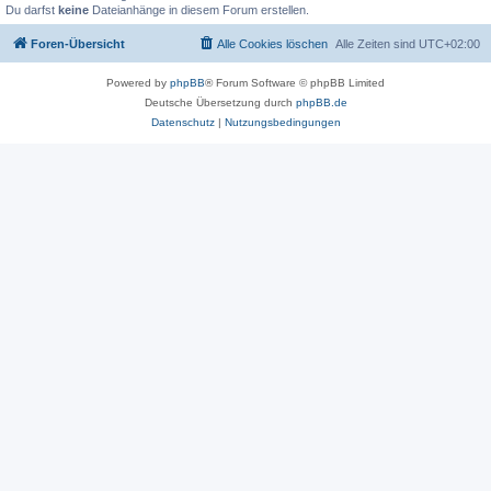
Du darfst
keine
Dateianhänge in diesem Forum erstellen.
Foren-Übersicht
Alle Cookies löschen
Alle Zeiten sind
UTC+02:00
Powered by
phpBB
® Forum Software © phpBB Limited
Deutsche Übersetzung durch
phpBB.de
Datenschutz
|
Nutzungsbedingungen