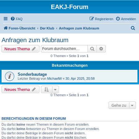
EAKJ-Forum
FAQ
Registrieren
Anmelden
S
Foren-Übersicht
Der Klub
Anfragen zum Klubraum
u
Anfragen zum Klubraum
c
Suche
Erweiterte Suche
Neues Thema
h
0 Themen • Seite
1
von
1
e
Bekanntmachungen
Sonderbautage
Letzter Beitrag von
MichaelW
«
30. Apr 2025, 20:58
Neues Thema
0 Themen • Seite
1
von
1
Gehe zu
BERECHTIGUNGEN IN DIESEM FORUM
Du darfst
keine
neuen Themen in diesem Forum erstellen.
Du darfst
keine
Antworten zu Themen in diesem Forum erstellen.
Du darfst deine Beiträge in diesem Forum
nicht
ändern.
Du darfst deine Beiträge in diesem Forum
nicht
löschen.