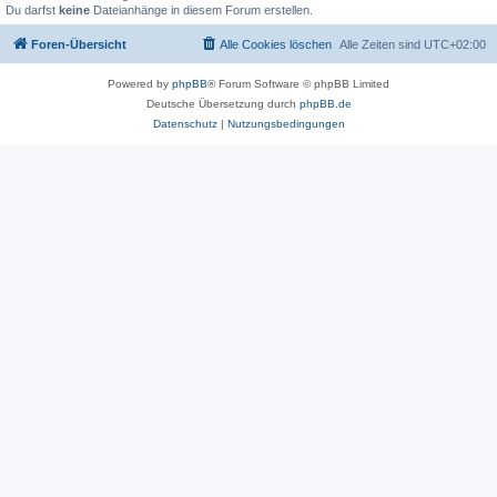
Du darfst
keine
Dateianhänge in diesem Forum erstellen.
Foren-Übersicht
Alle Cookies löschen
Alle Zeiten sind
UTC+02:00
Powered by
phpBB
® Forum Software © phpBB Limited
Deutsche Übersetzung durch
phpBB.de
Datenschutz
|
Nutzungsbedingungen