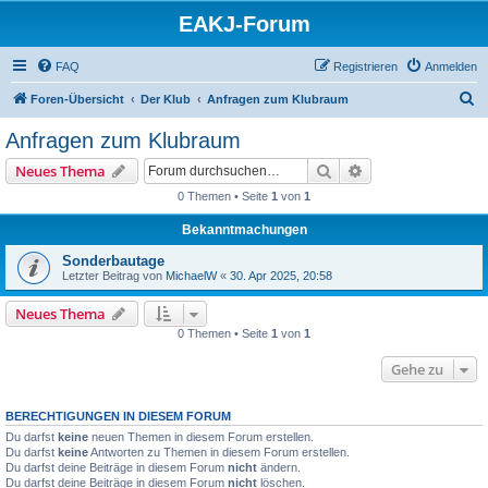
EAKJ-Forum
FAQ
Registrieren
Anmelden
S
Foren-Übersicht
Der Klub
Anfragen zum Klubraum
u
Anfragen zum Klubraum
c
Suche
Erweiterte Suche
Neues Thema
h
0 Themen • Seite
1
von
1
e
Bekanntmachungen
Sonderbautage
Letzter Beitrag von
MichaelW
«
30. Apr 2025, 20:58
Neues Thema
0 Themen • Seite
1
von
1
Gehe zu
BERECHTIGUNGEN IN DIESEM FORUM
Du darfst
keine
neuen Themen in diesem Forum erstellen.
Du darfst
keine
Antworten zu Themen in diesem Forum erstellen.
Du darfst deine Beiträge in diesem Forum
nicht
ändern.
Du darfst deine Beiträge in diesem Forum
nicht
löschen.