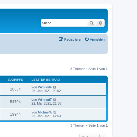
Suche
Erweiterte Suche
Registrieren
Anmelden
3 Themen • Seite
1
von
1
ZUGRIFFE
LETZTER BEITRAG
von
WinfriedF
20534
26. Jan 2021, 20:02
von
WinfriedF
54704
22. Mär 2021, 21:36
von
MichaelW
19944
25. Jan 2021, 14:53
3 Themen • Seite
1
von
1