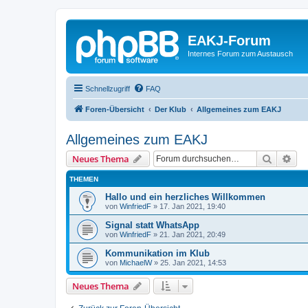
EAKJ-Forum
Internes Forum zum Austausch
Schnellzugriff
FAQ
Foren-Übersicht
Der Klub
Allgemeines zum EAKJ
Allgemeines zum EAKJ
Suche
Erw
Neues Thema
THEMEN
Hallo und ein herzliches Willkommen
von
WinfriedF
»
17. Jan 2021, 19:40
Signal statt WhatsApp
von
WinfriedF
»
21. Jan 2021, 20:49
Kommunikation im Klub
von
MichaelW
»
25. Jan 2021, 14:53
Neues Thema