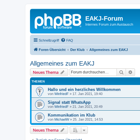
EAKJ-Forum
Internes Forum zum Austausch
Schnellzugriff
FAQ
Foren-Übersicht
Der Klub
Allgemeines zum EAKJ
Allgemeines zum EAKJ
Suche
Erw
Neues Thema
THEMEN
Hallo und ein herzliches Willkommen
von
WinfriedF
»
17. Jan 2021, 19:40
Signal statt WhatsApp
von
WinfriedF
»
21. Jan 2021, 20:49
Kommunikation im Klub
von
MichaelW
»
25. Jan 2021, 14:53
Neues Thema