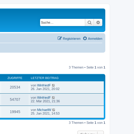
Suche
Erweiterte Suche
Registrieren
Anmelden
3 Themen • Seite
1
von
1
ZUGRIFFE
LETZTER BEITRAG
von
WinfriedF
20534
26. Jan 2021, 20:02
von
WinfriedF
54707
22. Mär 2021, 21:36
von
MichaelW
19945
25. Jan 2021, 14:53
3 Themen • Seite
1
von
1