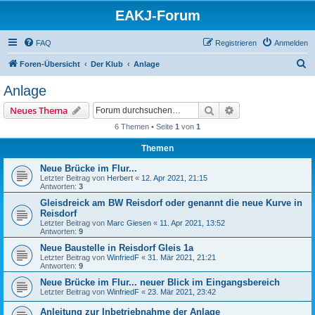
EAKJ-Forum
FAQ
Registrieren
Anmelden
S
Foren-Übersicht
Der Klub
Anlage
u
Anlage
c
Suche
Erweiterte Suche
Neues Thema
h
6 Themen • Seite
1
von
1
e
Themen
Neue Brücke im Flur...
Letzter Beitrag von
Herbert
«
12. Apr 2021, 21:15
Antworten:
3
Gleisdreick am BW Reisdorf oder genannt die neue Kurve in
Reisdorf
Letzter Beitrag von
Marc Giesen
«
11. Apr 2021, 13:52
Antworten:
9
Neue Baustelle in Reisdorf Gleis 1a
Letzter Beitrag von
WinfriedF
«
31. Mär 2021, 21:21
Antworten:
9
Neue Brücke im Flur... neuer Blick im Eingangsbereich
Letzter Beitrag von
WinfriedF
«
23. Mär 2021, 23:42
Anleitung zur Inbetriebnahme der Anlage