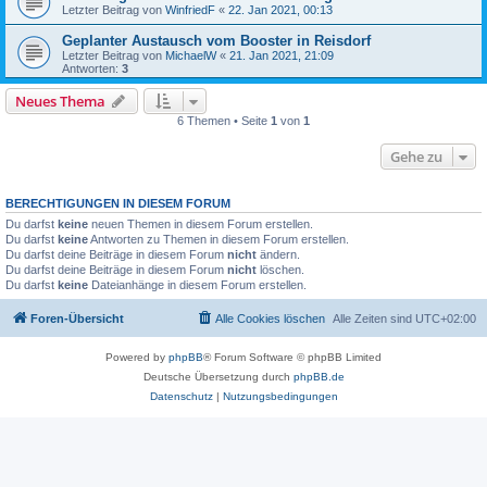
Letzter Beitrag von
WinfriedF
«
22. Jan 2021, 00:13
Geplanter Austausch vom Booster in Reisdorf
Letzter Beitrag von
MichaelW
«
21. Jan 2021, 21:09
Antworten:
3
Neues Thema
6 Themen • Seite
1
von
1
Gehe zu
BERECHTIGUNGEN IN DIESEM FORUM
Du darfst
keine
neuen Themen in diesem Forum erstellen.
Du darfst
keine
Antworten zu Themen in diesem Forum erstellen.
Du darfst deine Beiträge in diesem Forum
nicht
ändern.
Du darfst deine Beiträge in diesem Forum
nicht
löschen.
Du darfst
keine
Dateianhänge in diesem Forum erstellen.
Foren-Übersicht
Alle Cookies löschen
Alle Zeiten sind
UTC+02:00
Powered by
phpBB
® Forum Software © phpBB Limited
Deutsche Übersetzung durch
phpBB.de
Datenschutz
|
Nutzungsbedingungen