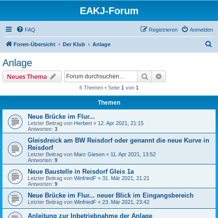
EAKJ-Forum
FAQ
Registrieren
Anmelden
S
Foren-Übersicht
Der Klub
Anlage
u
Anlage
c
Suche
Erweiterte Suche
Neues Thema
h
6 Themen • Seite
1
von
1
e
Themen
Neue Brücke im Flur...
Letzter Beitrag von
Herbert
«
12. Apr 2021, 21:15
Antworten:
3
Gleisdreick am BW Reisdorf oder genannt die neue Kurve in
Reisdorf
Letzter Beitrag von
Marc Giesen
«
11. Apr 2021, 13:52
Antworten:
9
Neue Baustelle in Reisdorf Gleis 1a
Letzter Beitrag von
WinfriedF
«
31. Mär 2021, 21:21
Antworten:
9
Neue Brücke im Flur... neuer Blick im Eingangsbereich
Letzter Beitrag von
WinfriedF
«
23. Mär 2021, 23:42
Anleitung zur Inbetriebnahme der Anlage