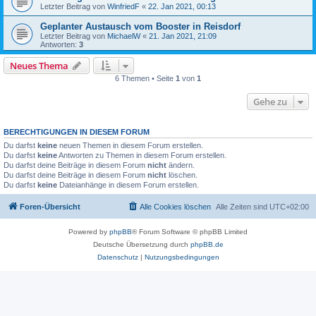
Letzter Beitrag von
WinfriedF
«
22. Jan 2021, 00:13
Geplanter Austausch vom Booster in Reisdorf
Letzter Beitrag von
MichaelW
«
21. Jan 2021, 21:09
Antworten:
3
Neues Thema
6 Themen • Seite
1
von
1
Gehe zu
BERECHTIGUNGEN IN DIESEM FORUM
Du darfst
keine
neuen Themen in diesem Forum erstellen.
Du darfst
keine
Antworten zu Themen in diesem Forum erstellen.
Du darfst deine Beiträge in diesem Forum
nicht
ändern.
Du darfst deine Beiträge in diesem Forum
nicht
löschen.
Du darfst
keine
Dateianhänge in diesem Forum erstellen.
Foren-Übersicht
Alle Cookies löschen
Alle Zeiten sind
UTC+02:00
Powered by
phpBB
® Forum Software © phpBB Limited
Deutsche Übersetzung durch
phpBB.de
Datenschutz
|
Nutzungsbedingungen