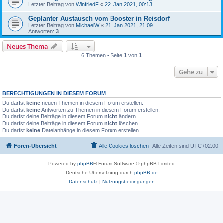
Letzter Beitrag von
WinfriedF
«
22. Jan 2021, 00:13
Geplanter Austausch vom Booster in Reisdorf
Letzter Beitrag von
MichaelW
«
21. Jan 2021, 21:09
Antworten:
3
Neues Thema
6 Themen • Seite
1
von
1
Gehe zu
BERECHTIGUNGEN IN DIESEM FORUM
Du darfst
keine
neuen Themen in diesem Forum erstellen.
Du darfst
keine
Antworten zu Themen in diesem Forum erstellen.
Du darfst deine Beiträge in diesem Forum
nicht
ändern.
Du darfst deine Beiträge in diesem Forum
nicht
löschen.
Du darfst
keine
Dateianhänge in diesem Forum erstellen.
Foren-Übersicht
Alle Cookies löschen
Alle Zeiten sind
UTC+02:00
Powered by
phpBB
® Forum Software © phpBB Limited
Deutsche Übersetzung durch
phpBB.de
Datenschutz
|
Nutzungsbedingungen