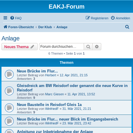
EAKJ-Forum
FAQ
Registrieren
Anmelden
S
Foren-Übersicht
Der Klub
Anlage
u
Anlage
c
Suche
Erweiterte Suche
Neues Thema
h
6 Themen • Seite
1
von
1
e
Themen
Neue Brücke im Flur...
Letzter Beitrag von
Herbert
«
12. Apr 2021, 21:15
Antworten:
3
Gleisdreick am BW Reisdorf oder genannt die neue Kurve in
Reisdorf
Letzter Beitrag von
Marc Giesen
«
11. Apr 2021, 13:52
Antworten:
9
Neue Baustelle in Reisdorf Gleis 1a
Letzter Beitrag von
WinfriedF
«
31. Mär 2021, 21:21
Antworten:
9
Neue Brücke im Flur... neuer Blick im Eingangsbereich
Letzter Beitrag von
WinfriedF
«
23. Mär 2021, 23:42
Anleitung zur Inbetriebnahme der Anlage