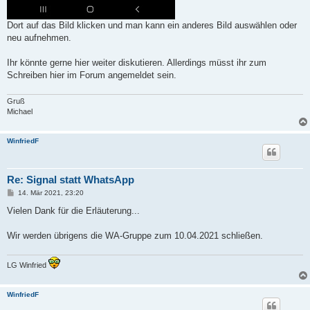
Dort auf das Bild klicken und man kann ein anderes Bild auswählen oder
neu aufnehmen.
Ihr könnte gerne hier weiter diskutieren. Allerdings müsst ihr zum
Schreiben hier im Forum angemeldet sein.
Gruß
Michael
WinfriedF
Re: Signal statt WhatsApp
B
14. Mär 2021, 23:20
e
i
Vielen Dank für die Erläuterung...
t
r
a
Wir werden übrigens die WA-Gruppe zum 10.04.2021 schließen.
g
LG Winfried
WinfriedF