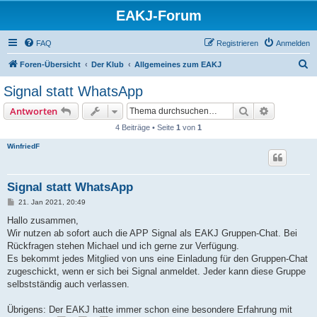
EAKJ-Forum
FAQ
Registrieren
Anmelden
S
Foren-Übersicht
Der Klub
Allgemeines zum EAKJ
u
Signal statt WhatsApp
c
Suche
Erweiterte
Antworten
h
4 Beiträge • Seite
1
von
1
e
WinfriedF
Signal statt WhatsApp
B
21. Jan 2021, 20:49
e
i
Hallo zusammen,
t
Wir nutzen ab sofort auch die APP Signal als EAKJ Gruppen-Chat. Bei
r
a
Rückfragen stehen Michael und ich gerne zur Verfügung.
g
Es bekommt jedes Mitglied von uns eine Einladung für den Gruppen-Chat
zugeschickt, wenn er sich bei Signal anmeldet. Jeder kann diese Gruppe
selbstständig auch verlassen.
Übrigens: Der EAKJ hatte immer schon eine besondere Erfahrung mit