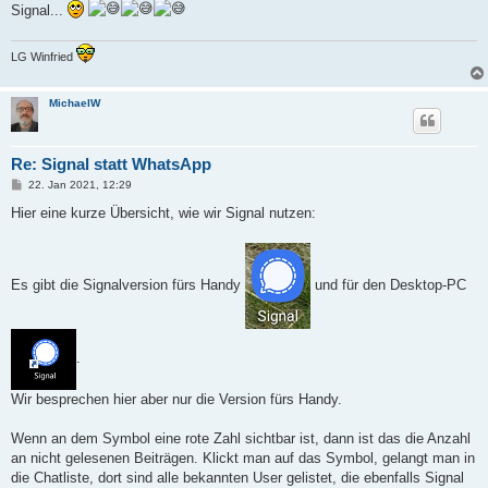
Signal...
LG Winfried
MichaelW
Re: Signal statt WhatsApp
B
22. Jan 2021, 12:29
e
i
Hier eine kurze Übersicht, wie wir Signal nutzen:
t
r
a
g
Es gibt die Signalversion fürs Handy
und für den Desktop-PC
.
Wir besprechen hier aber nur die Version fürs Handy.
Wenn an dem Symbol eine rote Zahl sichtbar ist, dann ist das die Anzahl
an nicht gelesenen Beiträgen. Klickt man auf das Symbol, gelangt man in
die Chatliste, dort sind alle bekannten User gelistet, die ebenfalls Signal