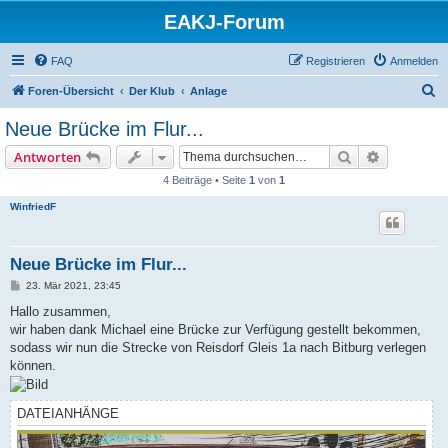
EAKJ-Forum
FAQ
Registrieren
Anmelden
S
Foren-Übersicht
Der Klub
Anlage
u
Neue Brücke im Flur...
c
Suche
Erweiterte
Antworten
h
4 Beiträge • Seite
1
von
1
e
WinfriedF
Neue Brücke im Flur...
B
23. Mär 2021, 23:45
e
i
Hallo zusammen,
t
wir haben dank Michael eine Brücke zur Verfügung gestellt bekommen,
r
a
sodass wir nun die Strecke von Reisdorf Gleis 1a nach Bitburg verlegen
g
können.
DATEIANHÄNGE