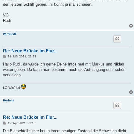
den letzten Schliff geben. Ihr könnt ja mal schauen.
VG
Rudi
WinfriedF
Re: Neue Brücke im Flur...
B
31. Mär 2021, 21:23
e
i
Hallo Rudi, da würde ich gerne Deine Infos mal mit Markus und Niklas
t
weiter geben. Da kann man bestimmt noch die Aufhängung sehr schön
r
a
verkleiden.
g
LG Winfried
Herbert
Re: Neue Brücke im Flur...
B
12. Apr 2021, 21:15
e
i
Die Bietschtalbrücke hat in ihrem heutigen Zustand die Schwellen dicht
t