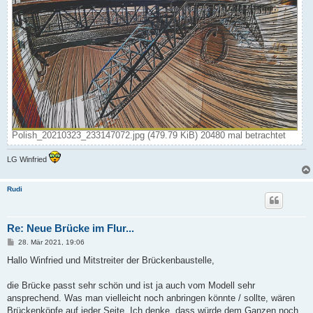
Polish_20210323_233147072.jpg (479.79 KiB) 20480 mal betrachtet
LG Winfried
Rudi
Re: Neue Brücke im Flur...
B
28. Mär 2021, 19:06
e
i
Hallo Winfried und Mitstreiter der Brückenbaustelle,
t
r
a
die Brücke passt sehr schön und ist ja auch vom Modell sehr
g
ansprechend. Was man vielleicht noch anbringen könnte / sollte, wären
Brückenköpfe auf jeder Seite. Ich denke, dass würde dem Ganzen noch