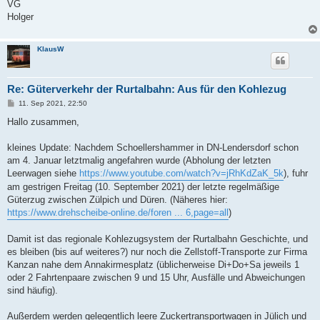
VG
Holger
KlausW
Re: Güterverkehr der Rurtalbahn: Aus für den Kohlezug
B
11. Sep 2021, 22:50
e
i
Hallo zusammen,
t
r
a
kleines Update: Nachdem Schoellershammer in DN-Lendersdorf schon
g
am 4. Januar letztmalig angefahren wurde (Abholung der letzten
Leerwagen siehe
https://www.youtube.com/watch?v=jRhKdZaK_5k
), fuhr
am gestrigen Freitag (10. September 2021) der letzte regelmäßige
Güterzug zwischen Zülpich und Düren. (Näheres hier:
https://www.drehscheibe-online.de/foren ... 6,page=all
)
Damit ist das regionale Kohlezugsystem der Rurtalbahn Geschichte, und
es bleiben (bis auf weiteres?) nur noch die Zellstoff-Transporte zur Firma
Kanzan nahe dem Annakirmesplatz (üblicherweise Di+Do+Sa jeweils 1
oder 2 Fahrtenpaare zwischen 9 und 15 Uhr, Ausfälle und Abweichungen
sind häufig).
Außerdem werden gelegentlich leere Zuckertransportwagen in Jülich und