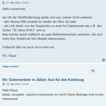
B
17. Mär 2021, 21:57
e
i
Hallo zusammen,
t
r
a
als Ort der Veröffentlichung würde sich aus meiner Sicht anbieten:
g
- das History-Wiki (sobald es wieder am Netz ist) oder
- ein Link direkt von der Hauptseite zu einer Art Galerieseite wie z.B. den
Seiten "30 Jahre EAKJ" und so.
Man könnte damit vielleicht ein paar Bahninteressierte anlocken, die sich
mehr fürs Vorbild als fürs Modell interessieren.
Vielleicht fällt mir auch noch mehr ein.
VG, Klaus
holger meisen
Re: Güterverkehr in Jülich: Aus für den Kohlezug
B
18. Mär 2021, 15:09
e
i
Hallo Klaus,
t
etwas verspätet: natürlich interessiert es mich! Deine Beiträge sind immer
r
a
interessant.
g