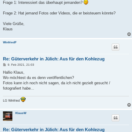
Frage 1: Interessiert das überhaupt jemanden?
Frage 2: Hat jemand Fotos oder Videos, die er beisteuern könnte?
Viele Grüße,
Klaus
WinfriedF
Re: Güterverkehr in Jülich: Aus für den Kohlezug
B
9. Feb 2021, 21:03
e
i
Hallio Klaus,
t
Wo möchtest du es denn veröffentlichen?
r
a
Fotos kann ich noch nicht sagen, da ich nicht gezielt gesucht /
g
fotografiert habe...
LG Winfried
KlausW
Re: Güterverkehr in Jülich: Aus für den Kohlezug