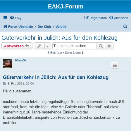
EAKJ-Forum
FAQ
Registrieren
Anmelden
S
Foren-Übersicht
Der Klub
Vorbild
u
Güterverkehr in Jülich: Aus für den Kohlezug
c
Suche
Erweiterte
Antworten
h
5 Beiträge • Seite
1
von
1
e
KlausW
Güterverkehr in Jülich: Aus für den Kohlezug
B
8. Feb 2021, 20:04
e
i
Hallo zusammen,
t
r
a
nachdem heute letztmalig regelmäßiger Schienengüterverkehr nach JÜL
g
stattfand, kam mir die Idee, eine Art Galerie oder "Nachruf" auf diese
immerhin gut 16 Jahre bestehende Einrichtung der
Braunkohlebriketttransporte von Frechen zur Jülicher Zuckerfabrik zu
erstellen.