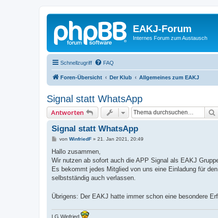
EAKJ-Forum
Internes Forum zum Austausch
Schnellzugriff
FAQ
Foren-Übersicht
Der Klub
Allgemeines zum EAKJ
Signal statt WhatsApp
Antworten
Signal statt WhatsApp
B
von
WinfriedF
»
21. Jan 2021, 20:49
e
i
Hallo zusammen,
t
Wir nutzen ab sofort auch die APP Signal als EAKJ Gruppe
r
a
Es bekommt jedes Mitglied von uns eine Einladung für den
g
selbstständig auch verlassen.
Übrigens: Der EAKJ hatte immer schon eine besondere Erf
LG Winfried