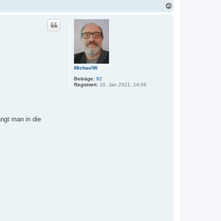
N
a
c
h
o
b
e
n
MichaelW
Beiträge:
92
Registriert:
10. Jan 2021, 14:06
ngt man in die