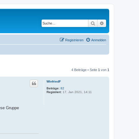
Suche
Erweiterte Suche
Registrieren
Anmelden
4 Beiträge • Seite
1
von
1
WinfriedF
Beiträge:
82
Registriert:
17. Jan 2021, 14:11
iese Gruppe