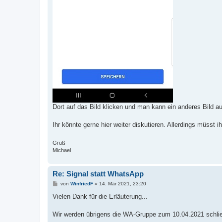
Dort auf das Bild klicken und man kann ein anderes Bild 
Ihr könnte gerne hier weiter diskutieren. Allerdings müsst
Gruß
Michael
Re: Signal statt WhatsApp
B
von
WinfriedF
»
14. Mär 2021, 23:20
e
i
Vielen Dank für die Erläuterung...
t
r
a
Wir werden übrigens die WA-Gruppe zum 10.04.2021 schli
g