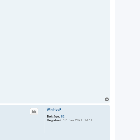
N
a
c
WinfriedF
h
o
Beiträge:
82
Registriert:
17. Jan 2021, 14:11
b
e
n