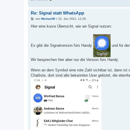
Re: Signal statt WhatsApp
B
von
MichaelW
»
22. Jan 2021, 12:29
e
i
Hier eine kurze Übersicht, wie wir Signal nutzen:
t
r
a
g
Es gibt die Signalversion fürs Handy
und für de
Wir besprechen hier aber nur die Version fürs Handy.
Wenn an dem Symbol eine rote Zahl sichtbar ist, dann ist 
Chatliste, dort sind alle bekannten User gelistet, die ebe